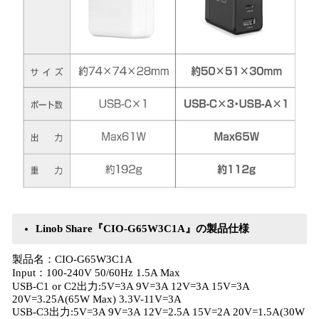
Linob Share『CIO-G65W3C1A』の製品仕様
製品名：CIO-G65W3C1A
Input：100-240V 50/60Hz 1.5A Max
USB-C1 or C2出力:5V=3A 9V=3A 12V=3A 15V=3A
20V=3.25A(65W Max) 3.3V-11V=3A
USB-C3出力:5V=3A 9V=3A 12V=2.5A 15V=2A 20V=1.5A(30W