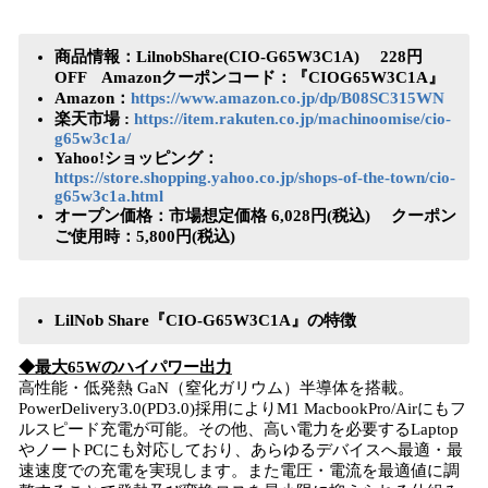
商品情報：LilnobShare(CIO-G65W3C1A) 228円
OFF Amazonクーポンコード：『CIOG65W3C1A』
Amazon：
https://www.amazon.co.jp/dp/B08SC315WN
楽天市場 :
https://item.rakuten.co.jp/machinoomise/cio-
g65w3c1a/
Yahoo!ショッピング：
https://store.shopping.yahoo.co.jp/shops-of-the-town/cio-
g65w3c1a.html
オープン価格：市場想定価格 6,028円(税込) クーポン
ご使用時：5,800円(税込)
LilNob Share『CIO-G65W3C1A』の特徴
◆最大65Wのハイパワー出力
高性能・低発熱 GaN（窒化ガリウム）半導体を搭載。
PowerDelivery3.0(PD3.0)採用によりM1 MacbookPro/Airにもフ
ルスピード充電が可能。その他、高い電力を必要するLaptop
やノートPCにも対応しており、あらゆるデバイスへ最適・最
速速度での充電を実現します。また電圧・電流を最適値に調