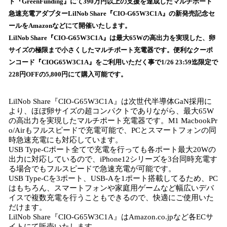
数
ト『GreenFunding』にて390万円以上の支援を達成したマルチポート
を
急速充電アダプターLilNob Share『CIO-G65W3C1A』の新発売記念セ
読
ールをAmazonなどにて開催いたします。
み
LilNob Share『CIO-G65W3C1A』は最大65Wの高出力を実現した、卵
込
サイズの極限まで小さくしたマルチポート充電器です。便利なクーポ
み
ンコード『CIOG65W3C1A』をご利用いただく事で1/26 23:59迄限定で
中
で
228円OFFの5,800円にて購入可能です。
す
LilNob Share『CIO-G65W3C1A』は次世代半導体GaN採用に
より、ほぼ卵サイズの超コンパクトでありながら、最大65W
の高出力を実現したマルチポート充電器です。M1 MacbookPr
o/Airもフルスピードで充電可能で、PCとスマートフォンの同
時急速充電にも対応しています。
USB Type-Cポート全てで充電を行っても各ポート最大20Wの
出力に対応しているので、iPhone12シリーズを3台同時充電す
る場合でもフルスピードで急速充電が可能です。
USB Type-Cを3ポート、USB-Aを1ポート搭載してるため、PC
はもちろん、スマートフォンや家庭用ゲームなど幅広いデバ
イスで複数充電を行うこともできるので、快適にご使用いた
だけます。
LilNob Share『CIO-G65W3C1A』はAmazon.co.jpなど各ECサ
イトにて販売いたします。