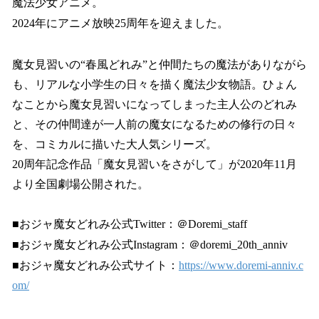
魔法少女アニメ。
2024年にアニメ放映25周年を迎えました。
魔女見習いの“春風どれみ”と仲間たちの魔法がありながら
も、リアルな小学生の日々を描く魔法少女物語。ひょん
なことから魔女見習いになってしまった主人公のどれみ
と、その仲間達が一人前の魔女になるための修行の日々
を、コミカルに描いた大人気シリーズ。
20周年記念作品「魔女見習いをさがして」が2020年11月
より全国劇場公開された。
■おジャ魔女どれみ公式Twitter：＠Doremi_staff
■おジャ魔女どれみ公式Instagram：＠doremi_20th_anniv
■おジャ魔女どれみ公式サイト：
https://www.doremi-anniv.c
om/