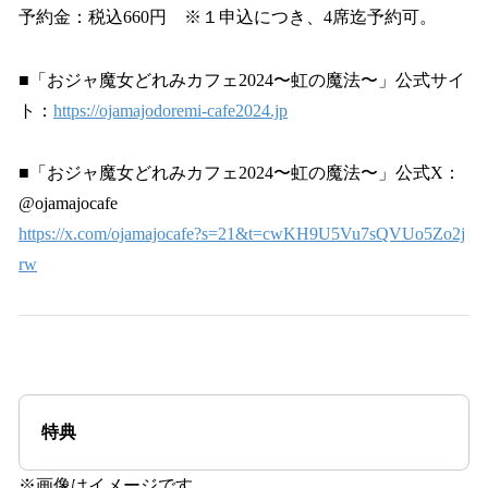
予約金：税込660円 ※１申込につき、4席迄予約可。
■「おジャ魔女どれみカフェ2024〜虹の魔法〜」公式サイ
ト：
https://ojamajodoremi-cafe2024.jp
■「おジャ魔女どれみカフェ2024〜虹の魔法〜」公式X：
@ojamajocafe
https://x.com/ojamajocafe?s=21&t=cwKH9U5Vu7sQVUo5Zo2j
rw
特典
※画像はイメージです。