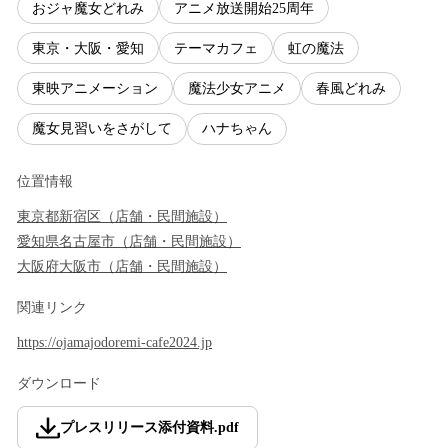
おジャ魔女どれみ
アニメ放送開始25周年
東京・大阪・愛知
テーマカフェ
虹の魔法
東映アニメーション
魔法少女アニメ
春風どれみ
魔女見習いをさがして
ハナちゃん
位置情報
東京都
新宿区
（
店舗・民間施設
）
愛知県
名古屋市
（
店舗・民間施設
）
大阪府
大阪市
（
店舗・民間施設
）
関連リンク
https://ojamajodoremi-cafe2024.jp
ダウンロード
プレスリリース添付資料
.
pdf