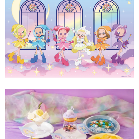
を
読
み
込
み
中
で
す