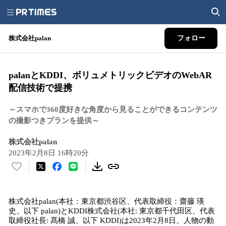
株式会社palan
フォロー
palanとKDDI、ボリュメトリックビデオのWebAR
配信技術で提携
～スマホで360度好きな角度から見ることができるコンテンツ
の撮影つきプランを提供～
株式会社palan
2023年2月8日 16時20分
い
い
ね
株式会社palan(本社：東京都渋谷区、代表取締役：齋藤 瑛
！
史、以下 palan)とKDDI株式会社(本社: 東京都千代田区、代表
数
取締役社長: 髙橋 誠、以下 KDDI)は2023年2月8日、人物の動
を