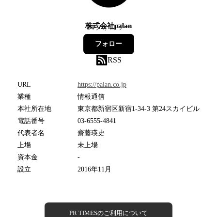
株式会社palan
14
フォロワー
フォロー
RSS
URL
https://palan.co.jp
業種
情報通信
本社所在地
東京都新宿区新宿1-34-3 第24スカイビル
電話番号
03-6555-4841
代表者名
齋藤瑛史
上場
未上場
資本金
-
設立
2016年11月
PR TIMESのご利用について