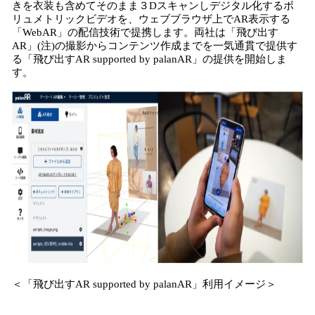
きを衣装も含めてそのまま３Dスキャンしデジタル化するボ
読
リュメトリックビデオを、ウェブブラウザ上でAR表示する
み
「WebAR」の配信技術で提携します。両社は「飛び出す
込
AR」(注)の撮影からコンテンツ作成までを一気通貫で提供す
み
る「飛び出すAR supported by palanAR」の提供を開始しま
中
す。
で
す
＜「飛び出すAR supported by palanAR」利用イメージ＞