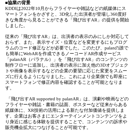
■協業の背景
KDDIは2022年10月からフライヤーや雑誌などの紙媒体にス
マートフォンをかざすと、3D化した出演者が登場し360度好
きな角度から見ることができる「飛び出すAR」の提供を開始
しました。
従来の「飛び出すAR」は、出演者の表示のみにしか対応して
おらず、また、表示サイズ・位置などを変更するにもプログ
ラムのコード修正などが必要でした。このたび、palanの誰で
も簡単にWebARを作成できるノーコードAR作成サービス
「palanAR（パラナル）」を「飛び出すAR」のコンテンツの
制作フローに追加し、出演者の表示に加え他の3Dオブジェク
トや画像を表示するなどの企業の要望に応じた変更をスムー
ズに行えるようになりました。これにより企業側でも即座に
スマートフォンで修正内容を確認することが可能となりま
す。
「飛び出すAR supported by palanAR」は、演劇や映画などの
フライヤーや雑誌・書籍の誌面、ポスターなど従来からある
紙媒体に、XR技術の活用による新たな付加価値を提供しま
す。企業はお客さまにエンターテインメントコンテンツをよ
り身近に感じる体験を提供することで、コンテンツの訴求や
販売機会拡大につなげることが可能です。