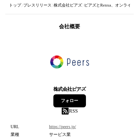
トップ
プレスリリース
株式会社ピアズ
ピアズとRenxa、オンライン
会社概要
株式会社ピアズ
40
フォロワー
フォロー
RSS
URL
https://peers.jp/
業種
サービス業