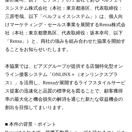
を
スシステム株式会社（本社：東京都港区、代表取締役：
読
み
三原壱哉、以下「ベルフェイスシステム」）は、個人向
込
けマーケティング・セールス事業を展開するRenxa株式会
み
社（本社：東京都豊島区、代表取締役：坂本幸司、以下
中
で
「Renxa」）と、両社の強みを組み合わせた協業を開始す
す
ることをお知らせいたします。
本協業では、ピアズグループが提供する店舗特化型オン
ライン接客システム「ONLINX＋（オンリンクスプラ
ス）」を活用し、Renxaが展開するライフスタイルサービ
ス提案の迅速化と品質の標準化を図ることで、顧客獲得
率の最大化と機会損失の解消を通じた新たな収益機会の
創出を目指してまいります。
■ 本件の背景・ポイント