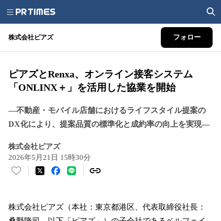
株式会社ピアズ
フォロー
ピアズとRenxa、オンライン接客システム
「ONLINX＋」を活用した協業を開始
―不動産・モバイル店舗におけるライフスタイル提案の
DX化により、提案品質の標準化と成約率の向上を実現―
株式会社ピアズ
2026年5月21日 15時30分
い
い
ね
！
株式会社ピアズ（本社：東京都港区、代表取締役社長：
数
桑野隆司、以下「ピアズ」）の子会社であるベルフェイ