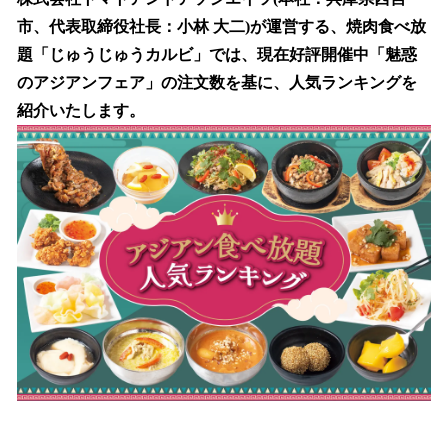
数
市、代表取締役社長：小林 大二)が運営する、焼肉食べ放
を
題「じゅうじゅうカルビ」では、現在好評開催中「魅惑
読
み
のアジアンフェア」の注文数を基に、人気ランキングを
込
紹介いたします。
み
中
で
す