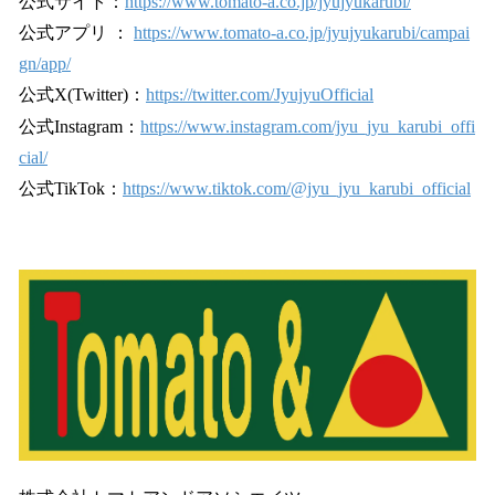
公式サイト：
https://www.tomato-a.co.jp/jyujyukarubi/
公式アプリ ：
https://www.tomato-a.co.jp/jyujyukarubi/campai
gn/app/
公式X(Twitter)：
https://twitter.com/JyujyuOfficial
公式Instagram：
https://www.instagram.com/jyu_jyu_karubi_offi
cial/
公式TikTok：
https://www.tiktok.com/@jyu_jyu_karubi_official