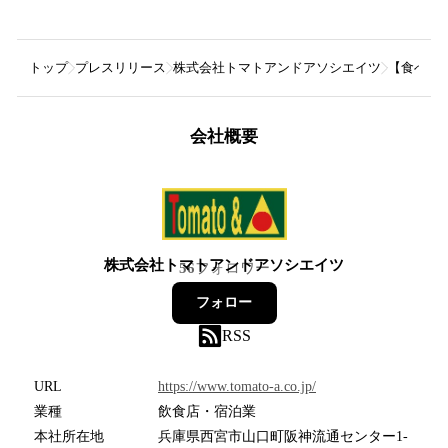
トップ
プレスリリース
株式会社トマトアンドアソシエイツ
【食べ放
会社概要
株式会社トマトアンドアソシエイツ
56
フォロワー
フォロー
RSS
URL
https://www.tomato-a.co.jp/
業種
飲食店・宿泊業
本社所在地
兵庫県西宮市山口町阪神流通センター1-