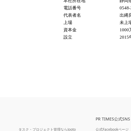
本社所在地
静岡
電話番号
0548-
代表者名
出縄
上場
未上
資本金
100
設立
2015
PR TIMES公式SNS
タスク・プロジェクト管理ならJooto
公式Facebookページ