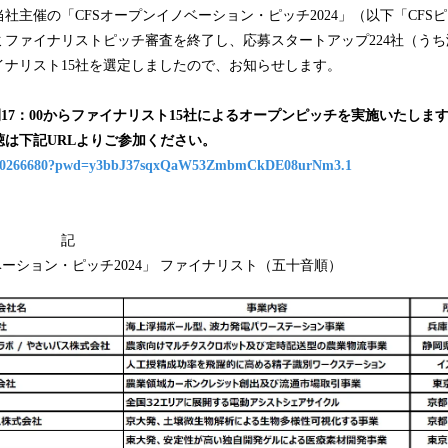
込
社主催の「CFSオープンイノベーション・ピッチ2024」（以下「CFSピ
み
ファイナリストピッチ審査を終了し、応募スタートアップ224社（うち
中
イナリスト15社を選定しましたので、お知らせします。
で
す
時間17：00からファイナリスト15社によるオープンピッチを実施いたしま
は下記URLよりご参加ください。
98210266680?pwd=y3bbJ37sqxQaW53ZmbmCkDE08urNm3.1
記
ベーション・ピッチ2024」 ファイナリスト（五十音順）