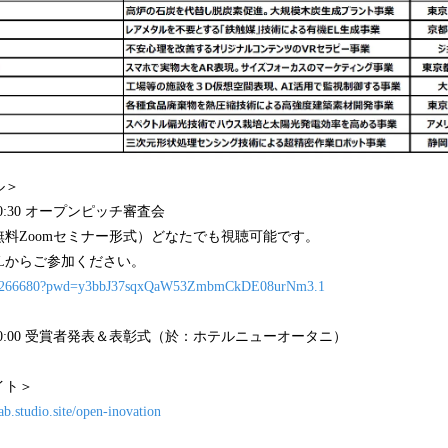
ル＞
0-20:30 オープンピッチ審査会
料Zoomセミナー形式）どなたでも視聴可能です。
Lからご参加ください。
8210266680?pwd=y3bbJ37sqxQaW53ZmbmCkDE08urNm3.1
00-20:00 受賞者発表＆表彰式（於：ホテルニューオータニ）
イト＞
ab.studio.site/open-inovation