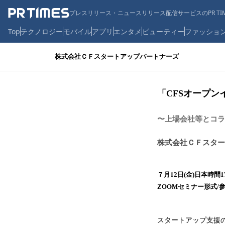
プレスリリース・ニュースリリース配信サービスのPR TIM
Top
テクノロジー
モバイル
アプリ
エンタメ
ビューティー
ファッショ
株式会社ＣＦスタートアップパートナーズ
「CFSオープン
〜上場会社等とコラ
株式会社ＣＦスター
７月12日(金)日本時
ZOOMセミナー形式
スタートアップ支援