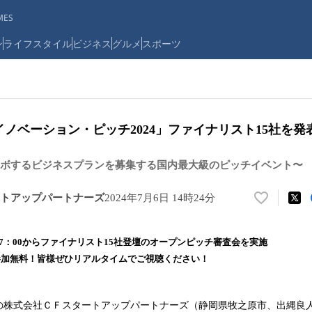
ES
ン
ライフスタイル
ビジネス
グルメ
スポーツ
イノベーション・ピッチ2024」ファイナリスト15社を発
ボするビジネスプランを募集する国内最大級のピッチイベント〜
トアップパートナーズ
2024年7月6日 14時24分
い
い
ね
間17：00からファイナリスト15社登壇のオープンピッチ審査会を実施
！
/参加無料！皆様ぜひリアルタイムでご視聴ください！
数
を
読
の株式会社ＣＦスタートアップパートナーズ（静岡県牧之原市、出縄良
み