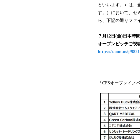
といいます。）は、当
す。）において、セミ
ら、下記の通りファ
７月12日(金)日本
オープンピッチご視聴
https://zoom.us/j/
「CFSオープンイノ