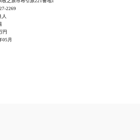
県牧之原市布引原221番地1
27-2269
良人
場
0万円
年05月