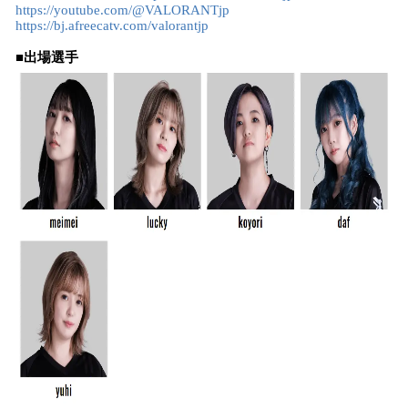
https://youtube.com/@VALORANTjp
https://bj.afreecatv.com/valorantjp
■出場選手