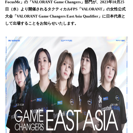
FocusMe」の「VALORANT Game Changers」部門が、2023年10月25
み
日（水）より開催されるタクティカルFPS「VALORANT」の女性公式
込
大会「VALORANT Game Changers East Asia Qualifier」に日本代表と
み
して出場することをお知らせいたします。
中
で
す