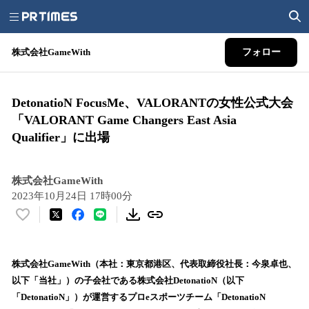
株式会社GameWith
フォロー
DetonatioN FocusMe、VALORANTの女性公式大会
「VALORANT Game Changers East Asia
Qualifier」に出場
株式会社GameWith
2023年10月24日 17時00分
い
い
ね
！
株式会社GameWith（本社：東京都港区、代表取締役社長：今泉卓也、
数
以下「当社」）の子会社である株式会社DetonatioN（以下
を
「DetonatioN」）が運営するプロeスポーツチーム「DetonatioN
読