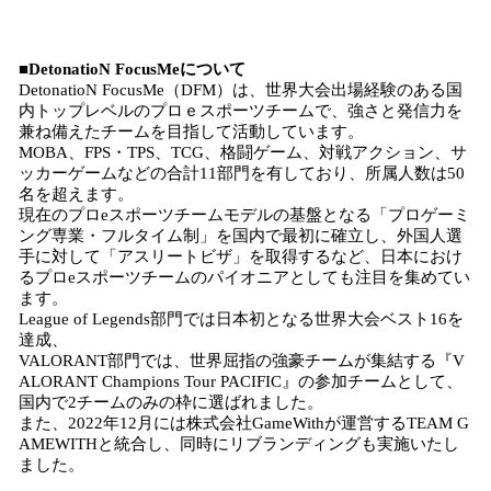
■DetonatioN FocusMeについて
DetonatioN FocusMe（DFM）は、世界大会出場経験のある国
内トップレベルのプロｅスポーツチームで、強さと発信力を
兼ね備えたチームを目指して活動しています。
MOBA、FPS・TPS、TCG、格闘ゲーム、対戦アクション、サ
ッカーゲームなどの合計11部門を有しており、所属人数は50
名を超えます。
現在のプロeスポーツチームモデルの基盤となる「プロゲーミ
ング専業・フルタイム制」を国内で最初に確立し、外国人選
手に対して「アスリートビザ」を取得するなど、日本におけ
るプロeスポーツチームのパイオニアとしても注目を集めてい
ます。
League of Legends部門では日本初となる世界大会ベスト16を
達成、
VALORANT部門では、世界屈指の強豪チームが集結する『V
ALORANT Champions Tour PACIFIC』の参加チームとして、
国内で2チームのみの枠に選ばれました。
また、2022年12月には株式会社GameWithが運営するTEAM G
AMEWITHと統合し、同時にリブランディングも実施いたし
ました。