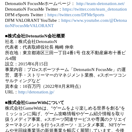
DetonatioN FocusMeホームページ：
http://team-detonation.net/
DetonatioN FocusMe Twitter：
https://twitter.com/team_detonation
DFM eSports Twitter：
https://twitter.com/DFMeSports
DFM VALORANT YouTube：
https://www.youtube.com/@Detona
tioNFocusMeVALORANT
■株式会社DetonatioN会社概要
社名：株式会社DetonatioN
代表者：代表取締役社長 梅崎 伸幸
所在地：東京都港区三田一丁目4番1号 住友不動産麻布十番ビ
ル4階
設立：2015年6月15日
事業内容：プロeスポーツチーム「DetonatioN FocusMe」の運
営、選手・ストリーマーのマネジメント業務、eスポーツコン
サルティングなど
資本金：10百万円（2022年8月末時点）
URL：
http://detonation.jp/
■株式会社GameWithについて
株式会社GameWithは、"ゲームをより楽しめる世界を創る"を
ミッションに掲げ、ゲーム攻略情報やゲーム紹介情報を取り
扱うメディア事業、eスポーツ関連サービスや専属のクリエイ
ターマネジメントを行うeスポーツ・エンタメ事業、NFTゲー
ムや光回線事業等の新規事業を幅広く展開しています。今後