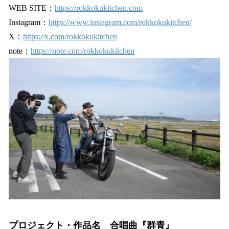
WEB SITE：
https://rokkokukitchen.com
Instagram：
https://www.instagram.com/rokkokukitchen/
X：
https://x.com/rokkokukitchen
note：
https://note.com/rokkokukitchen
プロジェクト・作品名 合唱曲『群青』