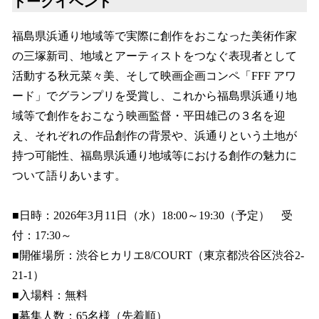
トークイベント
福島県浜通り地域等で実際に創作をおこなった美術作家
の三塚新司、地域とアーティストをつなぐ表現者として
活動する秋元菜々美、そして映画企画コンペ「FFF アワ
ード」でグランプリを受賞し、これから福島県浜通り地
域等で創作をおこなう映画監督・平田雄己の３名を迎
え、それぞれの作品創作の背景や、浜通りという土地が
持つ可能性、福島県浜通り地域等における創作の魅力に
ついて語りあいます。
■日時：2026年3月11日（水）18:00～19:30（予定） 受
付：17:30～
■開催場所：渋谷ヒカリエ8/COURT（東京都渋谷区渋谷2-
21-1）
■入場料：無料
■募集人数：65名様（先着順）