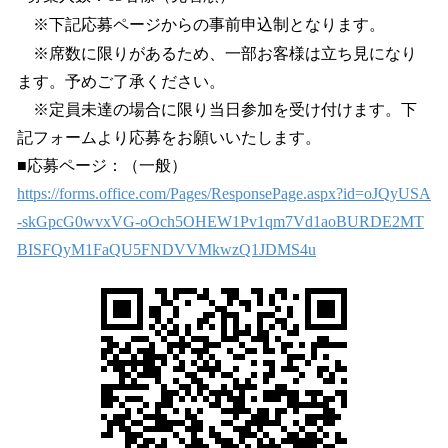
※下記応募ページからの事前申込制となります。
※席数に限りがあるため、一部お客様は立ち見になり
ます。予めご了承ください。
※定員未達の場合に限り当日参加を受け付けます。下
記フォームより応募をお願いいたします。
■応募ページ：（一般）
https://forms.office.com/Pages/ResponsePage.aspx?id=oJQyUSA
-skGpcG0wvxVG-oOch5OHEW1Pv1qm7Vd1aoBURDE2MT
BISFQyM1FaQU5FNDVVMkwzQ1JDMS4u