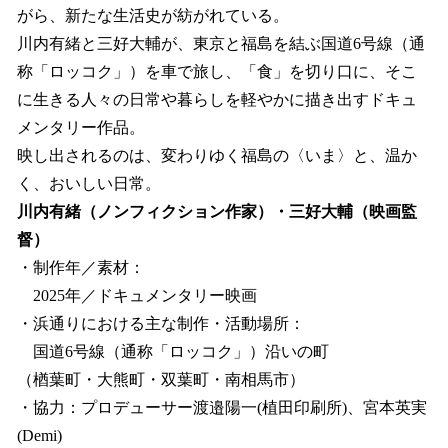
がら、新たな生活史が紡がれている。
川内有緒と三好大輔が、東京と福島を結ぶ国道6号線（通
称「ロッコク」）を車で旅し、「食」を切り口に、そこ
に生きる人々の日常や暮らしを軽やかに描き出すドキュ
メンタリー作品。
映し出されるのは、変わりゆく福島の〈いま〉と、温か
く、おいしい日常。
川内有緒（ノンフィクション作家）・三好大輔（映画監
督）
・制作年／素材：
2025年／ドキュメンタリー映画
・浜通りにおける主な制作・活動場所：
国道6号線（通称「ロッコク」）沿いの町
（楢葉町・大熊町・双葉町・南相馬市）
・協力：プロデューサー渡邉陽一(植田印刷所)、宮本英実
(Demi)