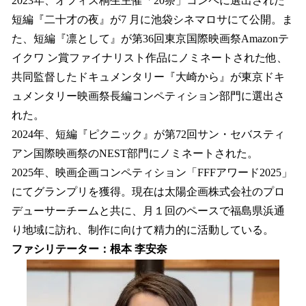
2023年、オフィス桐生主催「20祭」コンペに選出された
短編『二十才の夜』が7 月に池袋シネマロサにて公開。ま
た、短編『凛として』が第36回東京国際映画祭Amazonテ
イクワ ン賞ファイナリスト作品にノミネートされた他、
共同監督したドキュメンタリー『大崎から』が東京ドキ
ュメンタリー映画祭長編コンペティション部門に選出さ
れた。
2024年、短編『ピクニック』が第72回サン・セバスティ
アン国際映画祭のNEST部門にノミネートされた。
2025年、映画企画コンペティション「FFFアワード2025」
にてグランプリを獲得。現在は太陽企画株式会社のプロ
デューサーチームと共に、月１回のペースで福島県浜通
り地域に訪れ、制作に向けて精力的に活動している。
ファシリテーター：根本 李安奈