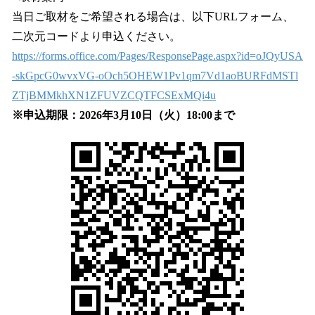
当日ご取材をご希望される場合は、以下URLフォーム、
二次元コードより申込ください。
https://forms.office.com/Pages/ResponsePage.aspx?id=oJQyUSA
-skGpcG0wvxVG-oOch5OHEW1Pv1qm7Vd1aoBURFdMSTl
ZTjBMMkhXN1ZFUVZCQTFCSExMQi4u
※申込期限：2026年3月10日（火）18:00まで