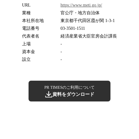
URL
https://www.meti.go.jp/
業種
官公庁・地方自治体
本社所在地
東京都千代田区霞が関 1‐3‐1
電話番号
03-3501-1511
代表者名
経済産業省大臣官房会計課長
上場
-
資本金
-
設立
-
PR TIMESのご利用について
資料をダウンロード