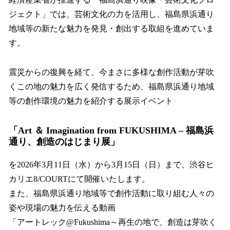
数
ジェクト」では、芸術文化の力を活用し、福島県浜通り
を
地域等の新たな魅力を発見・創出する取組を進めていま
読
み
す。
込
み
震災からの復興を経て、今まさに多様な創作活動が芽吹
中
で
くこの地の魅力を広く発信するため、福島県浜通り地域
す
等の創作環境の魅力を紹介する展示イベント
「
Art ＆ Imagination from FUKUSHIMA – 福島浜
通り、創造のはじまり展
」
を2026年3月11日（水）から3月15日（日）まで、渋谷ヒ
カリエ8/COURTにて開催いたします。
また、福島県浜通り地域等で創作活動に取り組む人々の
姿や現場の魅力を伝える動画
「アートレック@Fukushima～再生の地で、創造は芽吹く