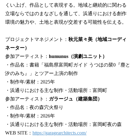
くい上げ、作品として表現する。地域と継続的に関わる
立場ならではのまなざしを通して、浜通りにおける創作
環境の魅力や、土地と表現が交差する可能性を伝える。
プロジェクトマネジメント：
秋元菜々美（地域コーディ
ネーター）
参加アーティスト：
humunus（演劇ユニット）
・作品名：書籍「福島県富岡町ガイド うつほの襞0『塵と
汐のみち』」とツアー上演の制作
・制作年/素材：2025年
・浜通りにおける主な制作・活動場所：富岡町
参加アーティスト：
ガラージュ（建築集団）
・作品名：夜の森穴火祭り
・制作年/素材：2026年
・浜通りにおける主な制作・活動場所：富岡町夜の森
WEB SITE：
https://garagearchitects.com/