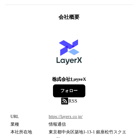
会社概要
株式会社LayerX
204
フォロワー
フォロー
RSS
URL
https://layerx.co.jp/
業種
情報通信
本社所在地
東京都中央区築地1-13-1 銀座松竹スクエ