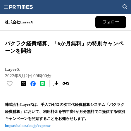
株式会社LayerX
フォロー
バクラク経費精算、「6か月無料」の特別キャンペ
ーンを開始
LayerX
2022年8月2日 09時00分
い
い
ね
！
株式会社LayerXは、手入力ゼロの次世代経費精算システム「バクラク
数
経費精算」において、利用料金を初年度6か月分無料でご提供する特別
を
キャンペーンを開始することをお知らせします。
読
https://bakuraku.jp/expense
み