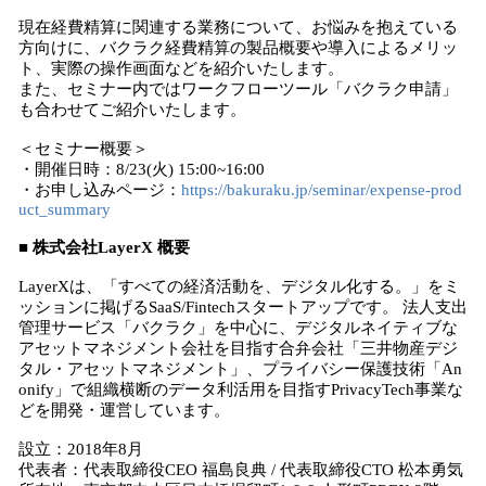
現在経費精算に関連する業務について、お悩みを抱えている
方向けに、バクラク経費精算の製品概要や導入によるメリッ
ト、実際の操作画面などを紹介いたします。
また、セミナー内ではワークフローツール「バクラク申請」
も合わせてご紹介いたします。
＜セミナー概要＞
・開催日時：8/23(火) 15:00~16:00
・お申し込みページ：
https://bakuraku.jp/seminar/expense-prod
uct_summary
■ 株式会社LayerX 概要
LayerXは、「すべての経済活動を、デジタル化する。」をミ
ッションに掲げるSaaS/Fintechスタートアップです。 法人支出
管理サービス「バクラク」を中心に、デジタルネイティブな
アセットマネジメント会社を目指す合弁会社「三井物産デジ
タル・アセットマネジメント」、プライバシー保護技術「An
onify」で組織横断のデータ利活用を目指すPrivacyTech事業な
どを開発・運営しています。
設立：2018年8月
代表者：代表取締役CEO 福島良典 / 代表取締役CTO 松本勇気