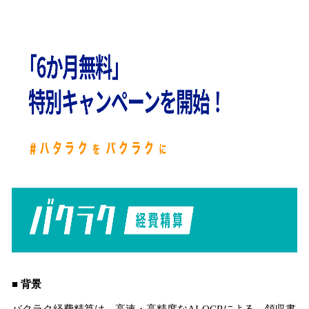
込
み
中
で
す
■ 背景