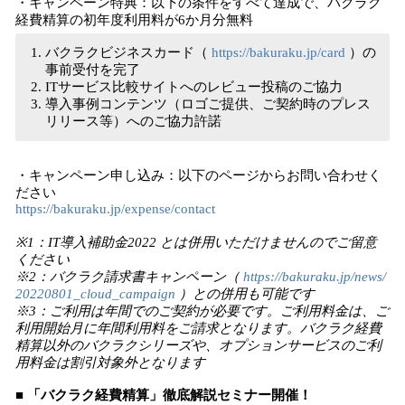
・キャンペーン特典：以下の条件をすべて達成で、バクラク
経費精算の初年度利用料が6か月分無料
バクラクビジネスカード（ ​​
https://bakuraku.jp/card
）の
事前受付を完了
ITサービス比較サイトへのレビュー投稿のご協力
導入事例コンテンツ（ロゴご提供、ご契約時のプレス
リリース等）へのご協力許諾
・キャンペーン申し込み：以下のページからお問い合わせく
ださい
https://bakuraku.jp/expense/contact
※1：IT導入補助金2022 とは併用いただけませんのでご留意
ください
※2：バクラク請求書キャンペーン（
https://bakuraku.jp/news/
20220801_cloud_campaign
）との併用も可能です
※3：ご利用は年間でのご契約が必要です。ご利用料金は、ご
利用開始月に年間利用料をご請求となります。バクラク経費
精算以外のバクラクシリーズや、オプションサービスのご利
用料金は割引対象外となります
■ 「バクラク経費精算」徹底解説セミナー開催！