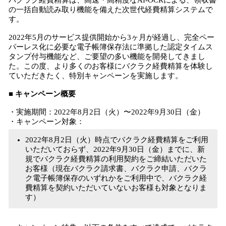
バクラク経費精算は、高速・高精度なAI-OCRによる、領収書
の一括自動読み取り機能を備えた次世代経費精算システムで
す。
2022年5月のサービス提供開始から3ヶ月が経過し、完全ペー
パーレス化に必要な電子帳簿保存法に準拠した認定タイムス
タンプ付与機能など、ご要望の多い機能を開発してきまし
た。この度、より多くのお客様にバクラク経費精算を体験し
ていただきたく、特別キャンペーンを実施します。
■ キャンペーン概要
・実施期間：2022年8月2日（火）〜2022年9月30日（金）
・キャンペーン対象：
2022年8月2日（火）時点でバクラク経費精算をご利用
いただいておらず、2022年9月30日（金）までに、新
規でバクラク経費精算の利用契約をご締結いただいた
お客様（現在バクラク請求書、バクラク申請、バクラ
ク電子帳簿保存のいずれかをご利用中で、バクラク経
費精算を契約いただいていないお客様も対象となりま
す）