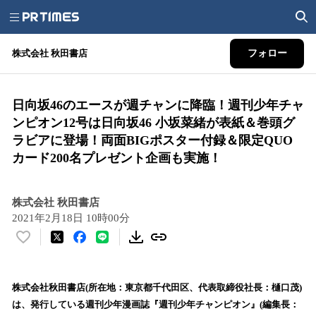
株式会社 秋田書店
フォロー
日向坂46のエースが週チャンに降臨！週刊少年チャ
ンピオン12号は日向坂46 小坂菜緒が表紙＆巻頭グ
ラビアに登場！両面BIGポスター付録＆限定QUO
カード200名プレゼント企画も実施！
株式会社 秋田書店
2021年2月18日 10時00分
い
い
ね
！
株式会社秋田書店(所在地：東京都千代田区、代表取締役社長：樋口茂)
数
は、発行している週刊少年漫画誌『週刊少年チャンピオン』(編集長：