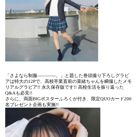
「さよなら制服————。」と題した巻頭撮り下ろしグラビ
アは特大の12Pで、高校卒業直前の菜緒ちゃんを瞬撮したメモ
リアルグラビア!! 永久保存版です!! 高校生活を振り返った
Q&Aも必見!!
さらに、両面BIGポスターふろくが付き、限定QUOカード200
名プレゼント企画も実施!!