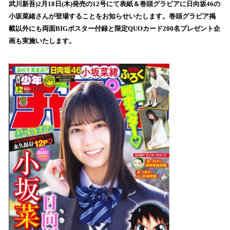
を
武川新吾)2月18日(木)発売の12号にて表紙＆巻頭グラビアに日向坂46の
読
小坂菜緒さんが登場することをお知らせいたします。巻頭グラビア掲
み
載以外にも両面BIGポスター付録と限定QUOカード200名プレゼント企
込
画も実施いたします。
み
中
で
す