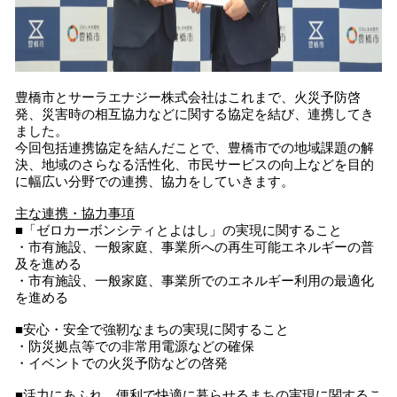
豊橋市とサーラエナジー株式会社はこれまで、火災予防啓
発、災害時の相互協力などに関する協定を結び、連携してき
ました。
今回包括連携協定を結んだことで、豊橋市での地域課題の解
決、地域のさらなる活性化、市民サービスの向上などを目的
に幅広い分野での連携、協力をしていきます。
主な連携・協力事項
■「ゼロカーボンシティとよはし」の実現に関すること
・市有施設、一般家庭、事業所への再生可能エネルギーの普
及を進める
・市有施設、一般家庭、事業所でのエネルギー利用の最適化
を進める
■安心・安全で強靭なまちの実現に関すること
・防災拠点等での非常用電源などの確保
・イベントでの火災予防などの啓発
■活力にあふれ、便利で快適に暮らせるまちの実現に関するこ