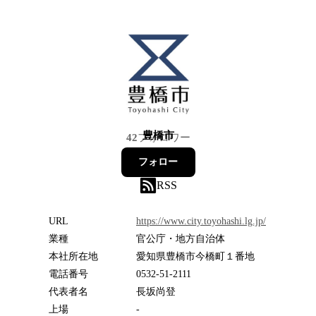
豊橋市
42
フォロワー
フォロー
RSS
URL
https://www.city.toyohashi.lg.jp/
業種
官公庁・地方自治体
本社所在地
愛知県豊橋市今橋町１番地
電話番号
0532-51-2111
代表者名
長坂尚登
上場
-