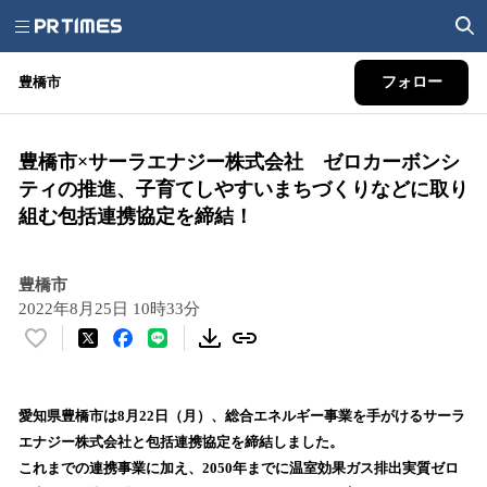
豊橋市
フォロー
豊橋市×サーラエナジー株式会社 ゼロカーボンシ
ティの推進、子育てしやすいまちづくりなどに取り
組む包括連携協定を締結！
豊橋市
2022年8月25日 10時33分
い
い
ね
！
愛知県豊橋市は8月22日（月）、総合エネルギー事業を手がけるサーラ
数
エナジー株式会社と包括連携協定を締結しました。
を
これまでの連携事業に加え、2050年までに温室効果ガス排出実質ゼロ
読