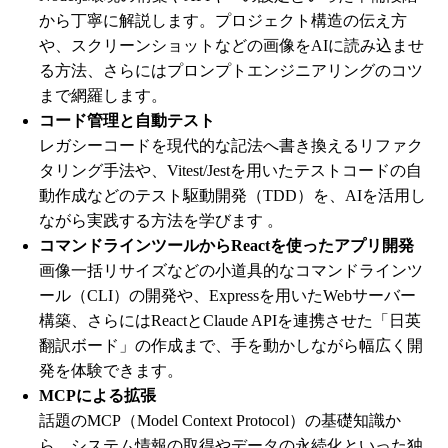
から丁寧に解説します。プロジェクト構造の伝え方
や、スクリーンショットなどの画像をAIに読み込ませ
る方法、さらにはプロンプトエンジニアリングのコツ
まで網羅します。
コード管理と自動テスト
レガシーコードを現代的な記法へ書き換えるリファク
タリング手法や、Vitest/Jestを用いたテストコードの自
動作成などのテスト駆動開発（TDD）を、AIを活用し
ながら実践する方法を学びます 。
コマンドラインツールからReactを使ったアプリ開発
画像一括リサイズなどの小道具的なコマンドラインツ
ール（CLI）の開発や、Expressを用いたWebサーバー
構築、さらにはReactとClaude APIを連携させた「日英
翻訳ボード」の作成まで、手を動かしながら幅広く開
発を体験できます。
MCPによる拡張
話題のMCP（Model Context Protocol）の基礎知識か
ら、システム情報の取得やデータの永続化といった独