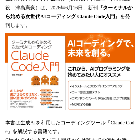
数
役 津島憲豪）は、2026年6月16日、新刊
『ターミナルか
を
ら始める次世代AIコーディング Claude Code入門』
を発
読
み
刊します。
込
み
中
で
す
本書は生成AIを利用したコーディングツール「Claude Cod
e」を解説する書籍です。