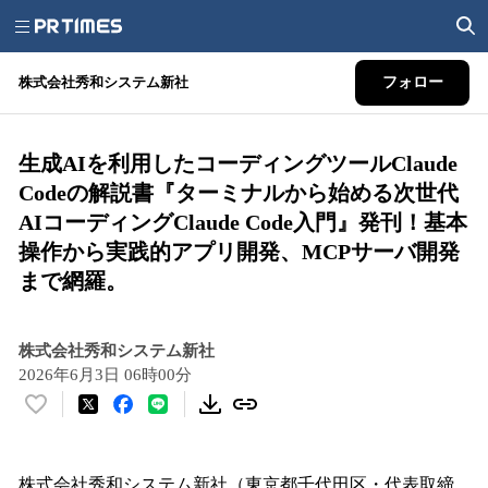
株式会社秀和システム新社
フォロー
生成AIを利用したコーディングツールClaude
Codeの解説書『ターミナルから始める次世代
AIコーディングClaude Code入門』発刊！基本
操作から実践的アプリ開発、MCPサーバ開発
まで網羅。
株式会社秀和システム新社
2026年6月3日 06時00分
い
い
ね
！
株式会社秀和システム新社（東京都千代田区・代表取締