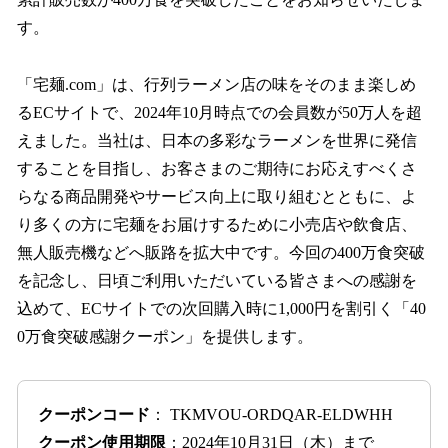
込
す。
み
中
で
「宅麺.com」は、行列ラーメン店の味をそのまま楽しめ
す
るECサイトで、2024年10月時点での会員数が50万人を超
えました。当社は、日本の多彩なラーメンを世界に発信
することを目指し、お客さまのご期待にお応えすべくさ
らなる商品開発やサービス向上に取り組むとともに、よ
り多くの方に宅麺をお届けするために小売店や飲食店、
無人販売機などへ販路を拡大中です。今回の400万食突破
を記念し、日頃ご利用いただいている皆さまへの感謝を
込めて、ECサイトでの次回購入時に1,000円を割引く「40
0万食突破感謝クーポン」を提供します。
クーポンコード
： TKMVOU-ORDQAR-ELDWHH
クーポン使用期限
：2024年10月31日（木）まで