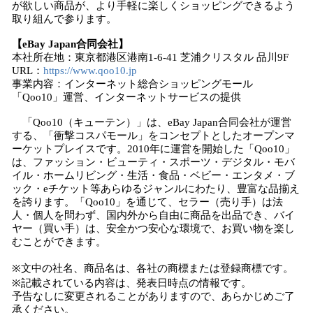
が欲しい商品が、より手軽に楽しくショッピングできるよう
取り組んで参ります。
【eBay Japan合同会社】
本社所在地：東京都港区港南1-6-41 芝浦クリスタル 品川9F
URL：
https://www.qoo10.jp
事業内容：インターネット総合ショッピングモール
「Qoo10」運営、インターネットサービスの提供
「Qoo10（キューテン）」は、eBay Japan合同会社が運営
する、「衝撃コスパモール」をコンセプトとしたオープンマ
ーケットプレイスです。2010年に運営を開始した「Qoo10」
は、ファッション・ビューティ・スポーツ・デジタル・モバ
イル・ホームリビング・生活・食品・ベビー・エンタメ・ブ
ック・eチケット等あらゆるジャンルにわたり、豊富な品揃え
を誇ります。「Qoo10」を通じて、セラー（売り手）は法
人・個人を問わず、国内外から自由に商品を出品でき、バイ
ヤー（買い手）は、安全かつ安心な環境で、お買い物を楽し
むことができます。
※文中の社名、商品名は、各社の商標または登録商標です。
※記載されている内容は、発表日時点の情報です。
予告なしに変更されることがありますので、あらかじめご了
承ください。