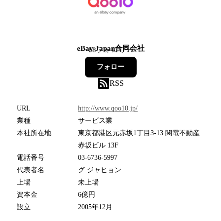
eBay Japan合同会社
68
フォロワー
フォロー
RSS
URL
http://www.qoo10.jp/
業種
サービス業
本社所在地
東京都港区元赤坂1丁目3-13 関電不動産
赤坂ビル 13F
電話番号
03-6736-5997
代表者名
グ ジャヒョン
上場
未上場
資本金
6億円
設立
2005年12月