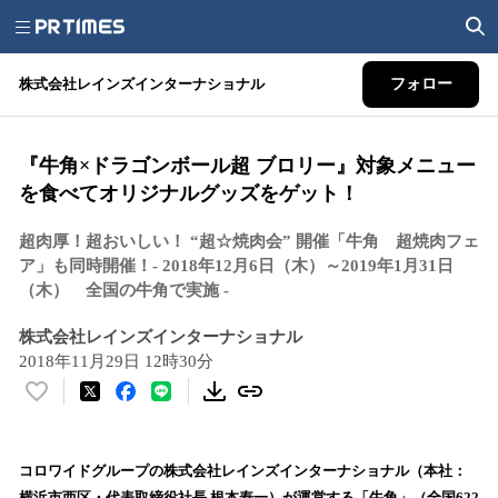
株式会社レインズインターナショナル
フォロー
『牛角×ドラゴンボール超 ブロリー』対象メニュー
を食べてオリジナルグッズをゲット！
超肉厚！超おいしい！ “超☆焼肉会” 開催「牛角 超焼肉フェ
ア」も同時開催！‐ 2018年12月6日（木）～2019年1月31日
（木） 全国の牛角で実施 -
株式会社レインズインターナショナル
2018年11月29日 12時30分
い
い
ね
！
コロワイドグループの株式会社レインズインターナショナル（本社：
数
横浜市西区・代表取締役社長 根本寿一）が運営する「牛角」（全国622