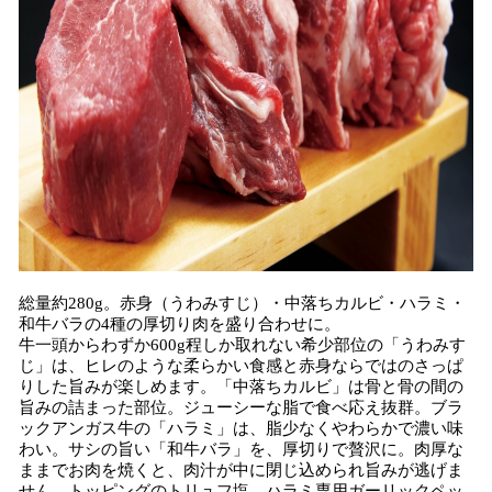
総量約280g。赤身（うわみすじ）・中落ちカルビ・ハラミ・
和牛バラの4種の厚切り肉を盛り合わせに。
牛一頭からわずか600g程しか取れない希少部位の「うわみす
じ」は、ヒレのような柔らかい食感と赤身ならではのさっぱ
りした旨みが楽しめます。「中落ちカルビ」は骨と骨の間の
旨みの詰まった部位。ジューシーな脂で食べ応え抜群。ブラ
ックアンガス牛の「ハラミ」は、脂少なくやわらかで濃い味
わい。サシの旨い「和牛バラ」を、厚切りで贅沢に。肉厚な
ままでお肉を焼くと、肉汁が中に閉じ込められ旨みが逃げま
せん。トッピングのトリュフ塩、ハラミ専用ガーリックペッ