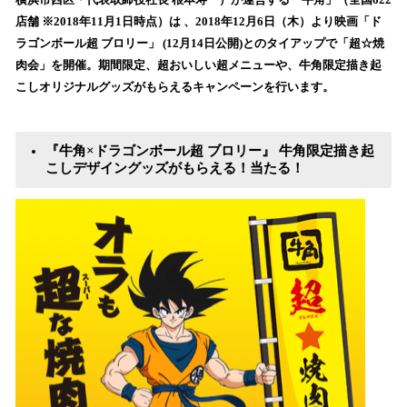
を
店舗 ※2018年11月1日時点）は 、2018年12月6日（木）より映画「ド
読
ラゴンボール超 ブロリー」 (12月14日公開)とのタイアップで「超☆焼
み
肉会」を開催。期間限定、超おいしい超メニューや、牛角限定描き起
込
こしオリジナルグッズがもらえるキャンペーンを行います。
み
中
で
す
『牛角×ドラゴンボール超 ブロリー』 牛角限定描き起
こしデザイングッズがもらえる！当たる！