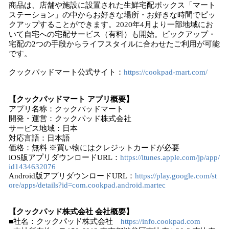
商品は、店舗や施設に設置された生鮮宅配ボックス「マート
ステーション」の中からお好きな場所・お好きな時間でピッ
クアップすることができます。2020年4月より一部地域にお
いて自宅への宅配サービス（有料）も開始。ピックアップ・
宅配の2つの手段からライフスタイルに合わせたご利用が可能
です。
クックパッドマート公式サイト：
https://cookpad-mart.com/
【クックパッドマート アプリ概要】
アプリ名称：クックパッドマート
開発・運営：クックパッド株式会社
サービス地域：日本
対応言語：日本語
価格：無料 ※買い物にはクレジットカードが必要
iOS版アプリダウンロードURL：
https://itunes.apple.com/jp/app/
id1434632076
Android版アプリダウンロードURL：
https://play.google.com/st
ore/apps/details?id=com.cookpad.android.martec
【クックパッド株式会社 会社概要】
■社名：クックパッド株式会社
https://info.cookpad.com