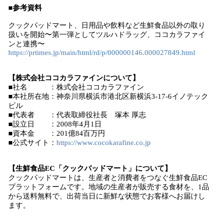
■参考資料
クックパッドマート、日用品や飲料など生鮮食品以外の取り
扱いを開始〜第一弾としてツルハドラッグ、ココカラファイ
ンと連携〜
https://prtimes.jp/main/html/rd/p/000000146.000027849.html
【株式会社ココカラファインについて】
■社名 ：株式会社ココカラファイン
■本社所在地：神奈川県横浜市港北区新横浜3-17-6イノテック
ビル
■代表者 ：代表取締役社長 塚本 厚志
■設立日 ：2008年4月1日
■資本金 ：201億84百万円
■公式サイト：
https://www.cocokarafine.co.jp
【生鮮食品EC「クックパッドマート」について】
クックパッドマートは、生産者と消費者をつなぐ生鮮食品EC
プラットフォームです。地域の生産者が販売する食材を、1品
から送料無料で、出荷当日に新鮮な状態でお客様へお届けし
ます。