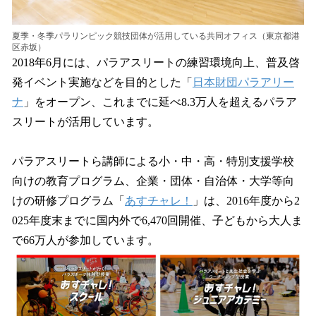
夏季・冬季パラリンピック競技団体が活用している共同オフィス（東京都港
区赤坂）
2018年6月には、パラアスリートの練習環境向上、普及啓
発イベント実施などを目的とした「
日本財団パラアリー
ナ
」をオープン、これまでに延べ8.3万人を超えるパラア
スリートが活用しています。
パラアスリートら講師による小・中・高・特別支援学校
向けの教育プログラム、企業・団体・自治体・大学等向
けの研修プログラム「
あすチャレ！
」は、2016年度から2
025年度末までに国内外で6,470回開催、子どもから大人ま
で66万人が参加しています。