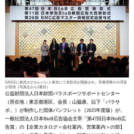
数
を
読
み
込
み
中
で
す
6月8日に東武ホテルレバント東京にて表彰式が開催され、常務理事の小澤直
が登壇（写真左から3番目）
公益財団法人日本財団パラスポーツサポートセンター
（所在地：東京都港区、会長：山脇康、以下「パラサ
ポ」）が制作した団体パンフレット（2025年度版）が、
一般社団法人日本BtoB広告協会主宰「第47回日本BtoB広
告賞」の【企業カタログ＜会社案内、営業案内＞の部】