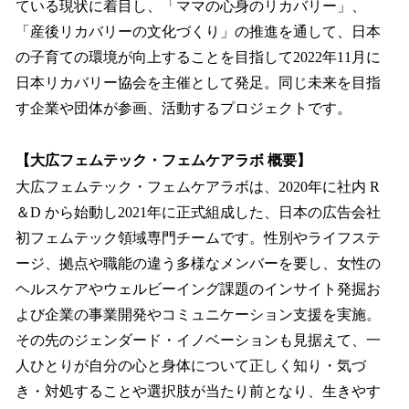
ている現状に着目し、「ママの心身のリカバリー」、
「産後リカバリーの文化づくり」の推進を通して、日本
の子育ての環境が向上することを目指して2022年11月に
日本リカバリー協会を主催として発足。同じ未来を目指
す企業や団体が参画、活動するプロジェクトです。
【大広フェムテック・フェムケアラボ 概要】
大広フェムテック・フェムケアラボは、2020年に社内 R
＆D から始動し2021年に正式組成した、日本の広告会社
初フェムテック領域専門チームです。性別やライフステ
ージ、拠点や職能の違う多様なメンバーを要し、女性の
ヘルスケアやウェルビーイング課題のインサイト発掘お
よび企業の事業開発やコミュニケーション支援を実施。
その先のジェンダード・イノベーションも見据えて、一
人ひとりが自分の心と身体について正しく知り・気づ
き・対処することや選択肢が当たり前となり、生きやす