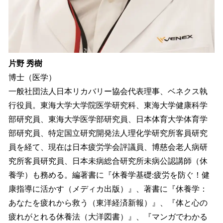
片野 秀樹
博士（医学）
一般社団法人日本リカバリー協会代表理事、ベネクス執
行役員。東海大学大学院医学研究科、東海大学健康科学
部研究員、東海大学医学部研究員、日本体育大学体育学
部研究員、特定国立研究開発法人理化学研究所客員研究
員を経て、現在は日本疲労学会評議員、博慈会老人病研
究所客員研究員、日本未病総合研究所未病公認講師（休
養学）も務める。編著書に『休養学基礎:疲労を防ぐ！健
康指導に活かす（メディカ出版）』、著書に『休養学：
あなたを疲れから救う（東洋経済新報）』、『体と心の
疲れがとれる休養法（大洋図書）』、『マンガでわかる