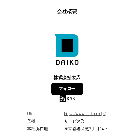
会社概要
株式会社大広
7
フォロワー
フォロー
RSS
URL
https://www.daiko.co.jp/
業種
サービス業
本社所在地
東京都港区芝2丁目14-5