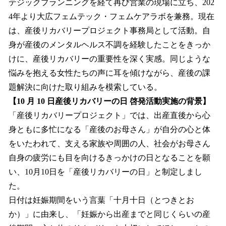
テジックプランニングを経て再び営業の現場に立ち、202
4年より大広フェムテック・フェムケアラボを兼務。現在
は、産後リカバリープロジェクト事務局として活動。自
身が産後のメンタルヘルス不調を経験したことをきっか
けに、産後リカバリーの重要性を深く実感。同じような
悩みを抱える女性たちの声に耳を傾けながら、産後の課
題解決に向けた取り組みを模索している。
【10 月 10 日産後リカバリーの日 啓発活動実施の背景】
「産後リカバリープロジェクト」では、出産直後から心
身ともに多忙になる「産後のお母さん」が自分の心と体
をいたわれて、支える家族や周囲の人、社会がお母さん
自身の疲労にも目を向けるきっかけの日となることを願
い、10月10日を「産後リカバリーの日」と制定しまし
た。
日付は妊娠期間をいう言葉「十月十日（とつきとお
か）」に由来し、「妊娠から出産までと同じくらいの産