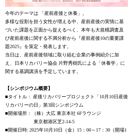
今年のテーマは 「産前産後と休養」。
多様な役割を担う女性が増える中、産前産後の実情に基
づいた課題を正面から捉えるべく、本年も大規模調査及
び産前産後に関する不満分析から『産前産後10の重要課
題2025』を策定・発表します。
当日は、産前産後領域に取り組む企業の事例紹介に加
え、日本リカバリー協会 片野秀樹氏による「休養学」に
関する基調講演を予定しています。
【シンポジウム概要】
■タイトル： 産後リカバリープロジェクト「10月10日産後
リカバリーの日」第3回シンポジウム
■開催場所：（株）大広 東京本社 6Fラウンジ
東京都港区芝2-14-5
■開催日時: 2025年10月10日（金）15：00～17：30（開場1