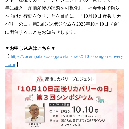
込
年に続き、産前産後の課題を可視化し、社会全体で解決
み
へ向けた行動を促すことを目的に、「10月10日 産後リカ
中
で
バリーの日」第3回シンポジウムを2025年10月10日（金）
す
に開催することをお知らせします。
▼お申し込みはこちら▼
【
https://cocamp.daiko.co.jp/webinar/20251010-sango-recovery
-form
】