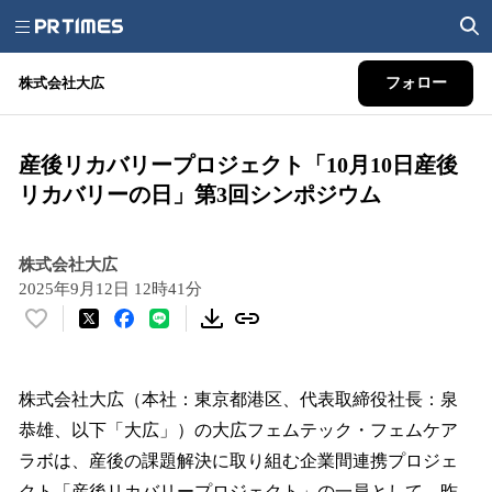
株式会社大広
フォロー
産後リカバリープロジェクト「10月10日産後
リカバリーの日」第3回シンポジウム
株式会社大広
2025年9月12日 12時41分
い
い
ね
！
株式会社大広（本社：東京都港区、代表取締役社長：泉
数
恭雄、以下「大広」）の大広フェムテック・フェムケア
を
ラボは、産後の課題解決に取り組む企業間連携プロジェ
読
み
クト「産後リカバリープロジェクト」の一員として、昨