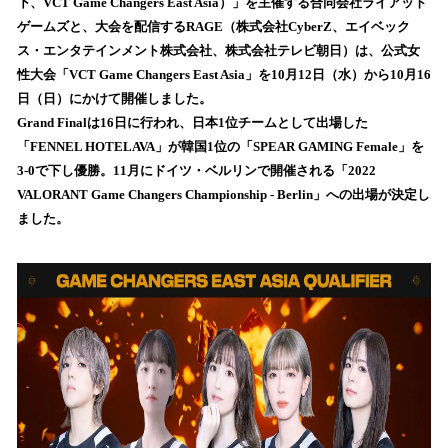
数
下、VCT Game Changers East Asia）」を主催する合同会社ライアット
を
ゲームズと、大会を配信するRAGE（株式会社CyberZ、エイベック
読
ス・エンタテインメント株式会社、株式会社テレビ朝日）は、公式女
み
性大会「VCT Game Changers East Asia」を10月12日（水）から10月16
込
日（日）にかけて開催しました。
み
Grand Finalは16日に行われ、日本1位チームとして出場した
中
で
「FENNEL HOTELAVA」が韓国1位の「SPEAR GAMING Female」を
す
3-0で下し優勝。11月にドイツ・ベルリンで開催される「2022
VALORANT Game Changers Championship - Berlin」への出場が決定し
ました。