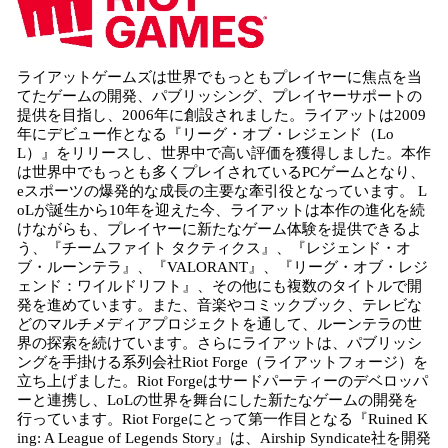
ライアットゲームズは世界でもっともプレイヤーに焦点を当
てたゲームの開発、パブリッシング、プレイヤーサポートの
提供を目指し、2006年に創設されました。ライアットは2009
年にデビュー作となる『リーグ・オブ・レジェンド（Lo
L）』をリリースし、世界中で高い評価を獲得しました。本作
は世界中でもっとも多くプレイされているPCゲームとなり、
eスポーツの爆発的な成長の主要な牽引役となっています。 L
oLが誕生から10年を迎えた今、ライアットは本作の進化を続
けながらも、プレイヤーに新たなゲーム体験を提供できるよ
う、『チームファイト タクティクス』、『レジェンド・オ
ブ・ルーンテラ』、『VALORANT』、『リーグ・オブ・レジ
ェンド：ワイルドリフト』、その他にも複数のタイトルで開
発を進めています。また、音楽やコミックブック、テレビな
どのマルチメディアプロジェクトを通して、ルーンテラの世
界の探索を続けています。さらにライアットは、パブリッシ
ングを手掛ける系列会社Riot Forge（ライアットフォージ）を
立ち上げました。Riot Forgeはサードパーティーのデベロッパ
ーと連携し、LoLの世界を舞台にした新たなゲームの開発を
行っています。Riot Forgeにとって第一作目となる『Ruined K
ing: A League of Legends Story』は、Airship Syndicate社を開発