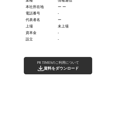
業種
情報通信
本社所在地
ー ー
電話番号
-
代表者名
ー
上場
未上場
資本金
-
設立
-
PR TIMESのご利用について
資料をダウンロード