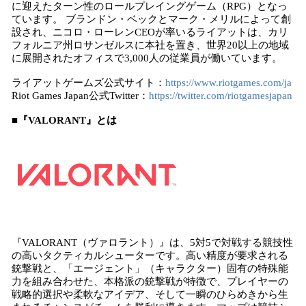
に迎えたターン性のロールプレイングゲーム（RPG）となっ
ています。 ブランドン・ベックとマーク・メリルによって創
設され、ニコロ・ローレンCEOが率いるライアットは、カリ
フォルニア州ロサンゼルスに本社を置き、世界20以上の地域
に展開されたオフィスで3,000人の従業員が働いています。
ライアットゲームズ公式サイト：
https://www.riotgames.com/ja
Riot Games Japan公式Twitter：
https://twitter.com/riotgamesjapan
■『VALORANT』とは
『VALORANT（ヴァロラント）』は、5対5で対戦する競技性
の高いタクティカルシューターです。高い精度が要求される
銃撃戦と、「エージェント」（キャラクター）固有の特殊能
力を組み合わせた、本格派の銃撃戦が特徴で、プレイヤーの
戦略的選択や柔軟なアイデア、そして一瞬のひらめきから生