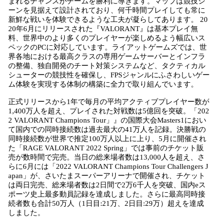
まれるチャンスがチームを勝利に導きます。マップは競技シ
ーンを見据えて設計されており、何千時間プレイしても常に
新鮮な戦いを体験できるような工夫が凝らしてあります。 20
20年6月にリリースされた『VALORANT』は基本プレイ無
料、世界中のより多くのプレイヤーが楽しめるよう幅広いス
ペックのPCに対応しています。ライアットゲームズでは、世
界各地における最高クラスの専用ゲームサーバーとインフラ
の整備、独自開発のチート対策システムなど、タクティカル
シューターの競技性を確保し、FPSジャンルにふさわしいゲー
ム体験を実現する体制の構築に全力で取り組んでいます。
正式リリースから1年で毎月の平均アクティブプレイヤー数が
1,400万人を超え、プレイされた対戦数は5億回を突破。「202
2 VALORANT Champions Tour」』の国際大会Masters1におい
て国内での同時接続数は過去最大の41万人を記録。決勝戦の
同時接続数が世界で推定100万人以上に上り、5月に開催され
た「RAGE VALORANT 2022 Spring」では事前のチケット販
売が数時間で完売。当日の総来場者数は13,000人を超え、さ
らに6月には「2022 VALORANT Champions Tour Challengers J
apan」が、さいたまスーパーアリーナで開催され、チケット
は両日完売、総来場者数は2日間で2万6千人を突破、国内eス
ポーツ史上最多動員記録を達成しました。さらに最高同時接
続者数も合計50万人（1日目:21万、2日目:29万）超えを達成
しました。