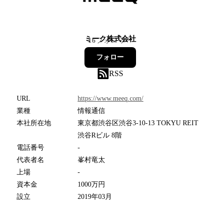
ミーク株式会社
16
フォロワー
フォロー
RSS
URL
https://www.meeq.com/
業種
情報通信
本社所在地
東京都渋谷区渋谷3-10-13 TOKYU REIT
渋谷Rビル 8階
電話番号
-
代表者名
峯村竜太
上場
-
資本金
1000万円
設立
2019年03月