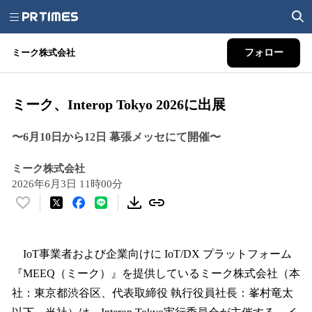
ミーク株式会社
フォロー
ミーク、Interop Tokyo 2026に出展
〜6月10日から12日 幕張メッセにて開催〜
ミーク株式会社
2026年6月3日 11時00分
い
い
ね
！
IoT事業者および企業向けに IoT/DX プラットフォーム
数
『MEEQ（ミーク）』を提供しているミーク株式会社（本
を
社：東京都渋谷区、代表取締役 執行役員社長：峯村竜太
読
み