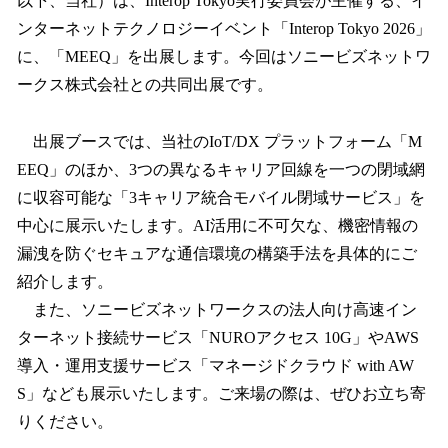
以下、当社）は、Interop Tokyo実行委員会が主催する、イ
込
ンターネットテクノロジーイベント「Interop Tokyo 2026」
み
に、「MEEQ」を出展します。今回はソニービズネットワ
中
で
ークス株式会社との共同出展です。
す
出展ブースでは、当社のIoT/DX プラットフォーム「M
EEQ」のほか、3つの異なるキャリア回線を一つの閉域網
に収容可能な「3キャリア統合モバイル閉域サービス」を
中心に展示いたします。AI活用に不可欠な、機密情報の
漏洩を防ぐセキュアな通信環境の構築手法を具体的にご
紹介します。
また、ソニービズネットワークスの法人向け高速イン
ターネット接続サービス「NUROアクセス 10G」やAWS
導入・運用支援サービス「マネージドクラウド with AW
S」なども展示いたします。ご来場の際は、ぜひお立ち寄
りください。