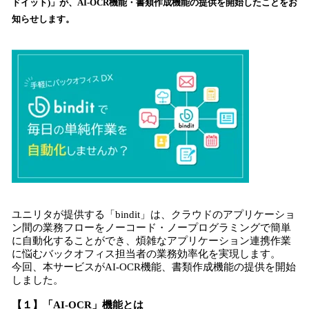
ドイット)」が、AI-OCR機能・書類作成機能の提供を開始したことをお
み
知らせします。
込
み
中
で
す
ユニリタが提供する「bindit」は、クラウドのアプリケーショ
ン間の業務フローをノーコード・ノープログラミングで簡単
に自動化することができ、煩雑なアプリケーション連携作業
に悩むバックオフィス担当者の業務効率化を実現します。
今回、本サービスがAI-OCR機能、書類作成機能の提供を開始
しました。
【１】「AI-OCR」機能とは