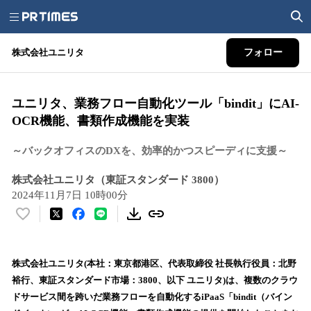
株式会社ユニリタ
フォロー
ユニリタ、業務フロー自動化ツール「bindit」にAI-
OCR機能、書類作成機能を実装
～バックオフィスのDXを、効率的かつスピーディに支援～
株式会社ユニリタ（東証スタンダード 3800）
2024年11月7日 10時00分
い
い
ね
！
株式会社ユニリタ(本社：東京都港区、代表取締役 社長執行役員：北野
数
裕行、東証スタンダード市場：3800、以下 ユニリタ)は、複数のクラウ
を
ドサービス間を跨いだ業務フローを自動化するiPaaS「bindit（バイン
読