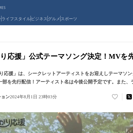
ES
ン
ライフスタイル
ビジネス
グルメ
スポーツ
り応援」公式テーマソング決定！MVを
り応援」は、シークレットアーティストをお迎えしテーマソン
一部を先行配信！アーティスト名は今後公開予定です。また、ライ
ション
2024年8月1日 23時03分
い
い
ね
！
数
を