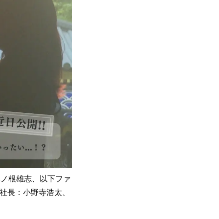
木ノ根雄志、以下ファ
締役社長：小野寺浩太、