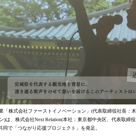
読
み
込
み
中
で
す
企業「株式会社ファーストイノベーション」(代表取締役社長：
)は、株式会社Next Relation(本社：東京都中央区、代表取
tion)と共同で「つながり応援プロジェクト」を発足。