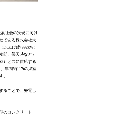
炭素社会の実現に向け
社である株式会社大
C出力約992kW）
夜間、曇天時など）
※2）と共に供給する
年間約117tの温室
す。
することで、発電し
型のコンクリート