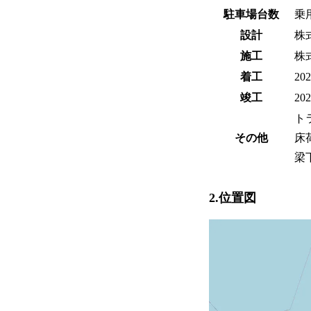
駐車場台数
乗
設計
株
施工
株
着工
20
竣工
20
ト
その他
床荷
梁
2.位置図