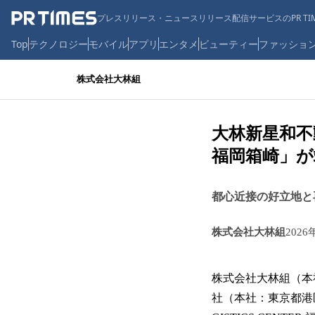
プレスリリース・ニュースリリース配信サービスのPR TIM
Top
テクノロジー
モバイル
アプリ
エンタメ
ビューティー
ファッショ
株式会社大林組
大林新星和不動
福岡箱崎」が
都心近接の好立地と
株式会社大林組
2026
株式会社大林組（本
社（本社：東京都港