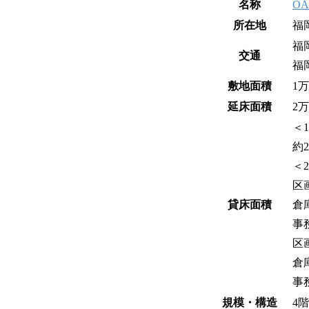
名称
OA
所在地
福
福
交通
福
敷地面積
1万
延床面積
2万
＜
約2
＜
区
貸床面積
倉庫
事務
区
倉庫
事務
規模・構造
4