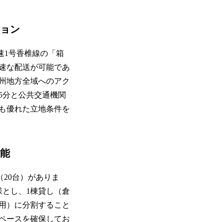
ション
速1号香椎線の「箱
速な配送が可能であ
州地方全域へのアク
5分と公共交通機関
も優れた立地条件を
可能
20台）がありま
仕様とし、1棟貸し（倉
層利用）に分割すること
スペースを確保してお