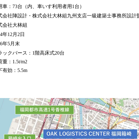
用車：73台（内、車いす利用者用1台）
式会社陣設計・株式会社大林組九州支店一級建築士事務所設計
式会社大林組
24年12月2日
26年5月末
ラックバース：1階高床式20台
重：1.5t/m2
下有効：5.5m