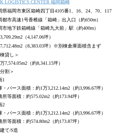
K LOGISTICS CENTER 福岡箱崎
岡県福岡市東区箱崎四丁目4105番1、16、24、70、117
岡都市高速1号香椎線「箱崎」出入口（約650m）
岡市地下鉄箱崎線「箱崎九大前」駅（約400m）
3,709.29m2（4,147.06坪）
7,712.48m2（8,383.03坪）※別棟倉庫面積含まず
1棟貸し＞
万7,574.05m2（約8,341.15坪）
2分割＞
画1
・バース面積：約1万3,212.14m2（約3,996.67坪）
所等面積：約575.02m2（約173.94坪）
画2
・バース面積：約1万3,212.14m2（約3,996.67坪）
所等面積：約574.80m2（約173.87坪）
階建て/S造