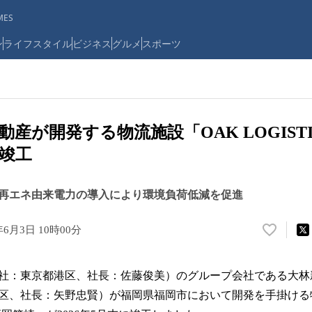
ES
ン
ライフスタイル
ビジネス
グルメ
スポーツ
産が開発する物流施設「OAK LOGISTIC
竣工
再エネ由来電力の導入により環境負荷低減を促進
年6月3日 10時00分
い
い
ね
社：東京都港区、社長：佐藤俊美）のグループ会社である大林
！
数
区、社長：矢野忠賢）が福岡県福岡市において開発を手掛ける物
を