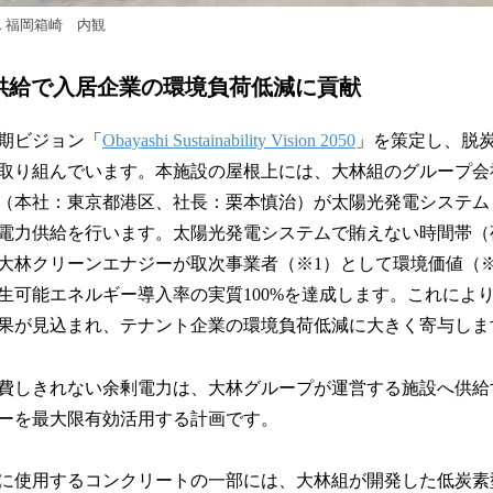
NTER 福岡箱崎 内観
の供給で入居企業の環境負荷低減に貢献
期ビジョン「
Obayashi Sustainability Vision 2050
」を策定し、脱
取り組んでいます。本施設の屋根上には、大林組のグループ会
（本社：東京都港区、社長：栗本慎治）が太陽光発電システム（D
電力供給を行います。太陽光発電システムで賄えない時間帯（
大林クリーンエナジーが取次事業者（※1）として環境価値（
生可能エネルギー導入率の実質100%を達成します。これにより、
果が見込まれ、テナント企業の環境負荷低減に大きく寄与しま
費しきれない余剰電力は、大林グループが運営する施設へ供給
ーを最大限有効活用する計画です。
に使用するコンクリートの一部には、大林組が開発した低炭素