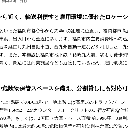
NTER 福岡箱崎 外観
部から近く、輸送利便性と雇用環境に優れたロケー
といった福岡市都心部から約4kmの距離に位置し、福岡都市高
東浜」出入口から至近にあります。福岡市内主要消費地への迅
速を経由し九州自動車道、西九州自動車道などを利用した、九
す。また、本施設は福岡市地下鉄「箱崎九大前」駅より徒歩約
高く、周辺には商業施設なども近接しているため、雇用環境に
スや危険物保管スペースを備え、分割貸しにも対応
地上4階建てのBOX型で、地上階には高床式のトラックバース（
重1.5t/m2、2.5tカウンターフォークリフトの走行が可能な
,993坪）もしくは、2区画（倉庫・バース面積 約3,996坪、3
敷地内には最大約50坪の危険物保管が可能な別棟倉庫の設置