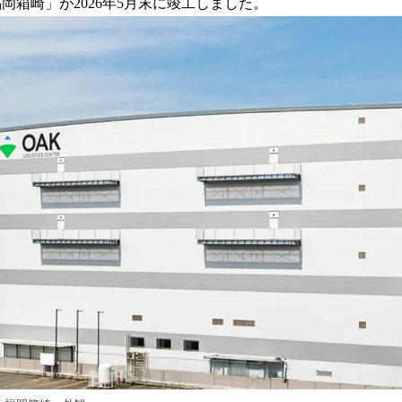
ER 福岡箱崎」が2026年5月末に竣工しました。
読
み
込
み
中
で
す