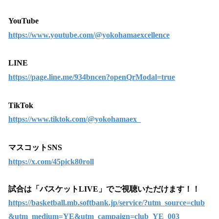
YouTube
https://www.youtube.com/@yokohamaexcellence
LINE
https://page.line.me/934bncen?openQrModal=true
TikTok
https://www.tiktok.com/@yokohamaex_
マスコットSNS
https://x.com/45pick80roll
試合は「バスケットLIVE」でご視聴いただけます！！
https://basketball.mb.softbank.jp/service/?utm_source=club
&utm_medium=YE&utm_campaign=club_YE_003