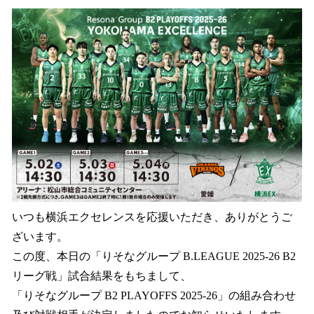
ね
！
数
を
読
み
込
み
中
で
す
いつも横浜エクセレンスを応援いただき、ありがとうご
ざいます。
この度、本日の「りそなグループ B.LEAGUE 2025-26 B2
リーグ戦」試合結果をもちまして、
「りそなグループ B2 PLAYOFFS 2025-26」の組み合わせ