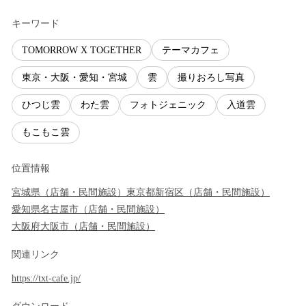
キーワード
TOMORROW X TOGETHER
テーマカフェ
東京・大阪・愛知・宮城
雲
撮りおろし写真
ひつじ雲
わた雲
フォトジェニック
入道雲
もこもこ雲
位置情報
宮城県
（
店舗・民間施設
）
東京都
新宿区
（
店舗・民間施設
）
愛知県
名古屋市
（
店舗・民間施設
）
大阪府
大阪市
（
店舗・民間施設
）
関連リンク
https://txt-cafe.jp/