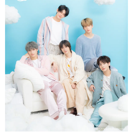
を
読
み
込
み
中
で
す