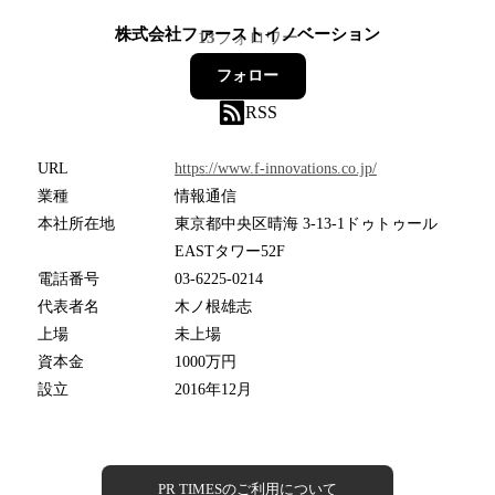
株式会社ファーストイノベーション
13
フォロワー
フォロー
RSS
URL
https://www.f-innovations.co.jp/
業種
情報通信
本社所在地
東京都中央区晴海 3-13-1ドゥトゥール
EASTタワー52F
電話番号
03-6225-0214
代表者名
木ノ根雄志
上場
未上場
資本金
1000万円
設立
2016年12月
PR TIMESのご利用について