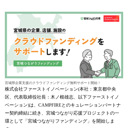
い
ね
！
数
を
読
み
込
み
中
で
す
宮城県企業支援のクラウドファンディング無料サポート開始！
株式会社ファーストイノベーション(本社：東京都中央
区、代表取締役社長：木ノ根雄志、以下ファーストイノ
ベーション)は、CAMPFIREとのキュレーションパートナ
ー契約締結に続き、宮城つながり応援プロジェクトの一
環として「宮城つながりファンディング」を開始しま