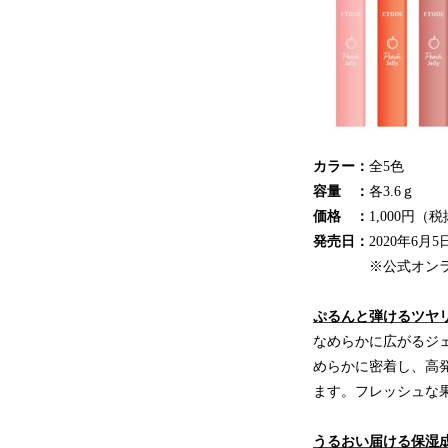
カラー：
全5色
容量 ：
各3.6ｇ
価格 ：
1,000円（
発売日：
2020年6月
※公式オンライン
ぷるんと弾けるツヤ
なめらかに広がるジ
めらかに密着し、高
ます。フレッシュな
うるおい届ける保湿