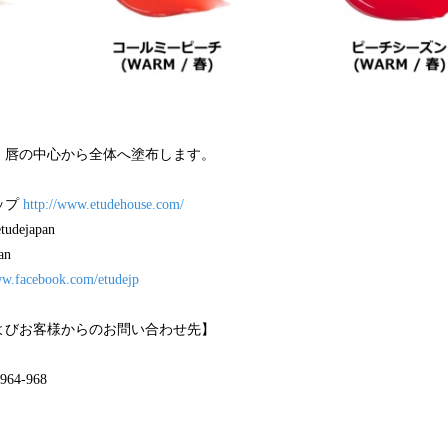
、唇の中心から全体へ塗布します。
ップ
http://www.etudehouse.com/
ejapan
an
ww.facebook.com/etudejp
よびお客様からのお問い合わせ先】
64-968