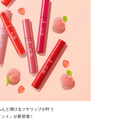
込
み
中
で
す
るんと弾けるツヤリップが叶う
ィント』が新登場！