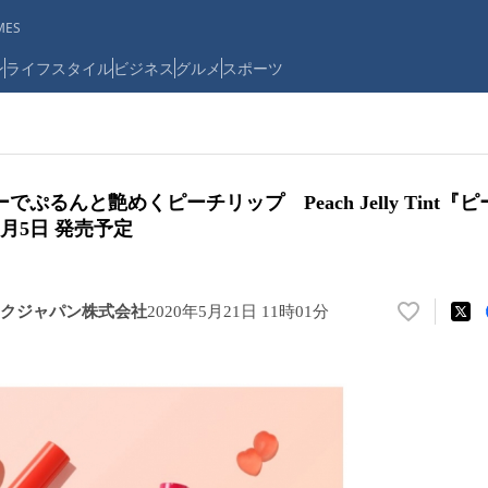
ES
ン
ライフスタイル
ビジネス
グルメ
スポーツ
ぷるんと艶めくピーチリップ Peach Jelly Tint
6月5日 発売予定
クジャパン株式会社
2020年5月21日 11時01分
い
い
ね
！
数
を
読
み