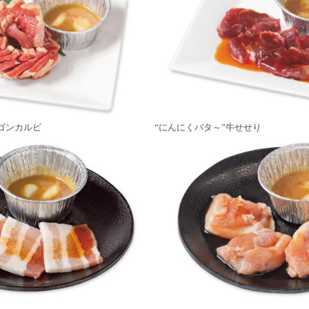
ゴンカルビ
“にんにくバタ～”牛せせり