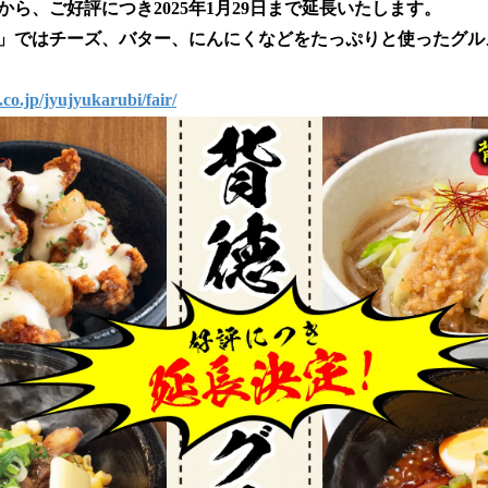
を
0日から、ご好評につき2025年1月29日まで延長いたします。
読
」ではチーズ、バター、にんにくなどをたっぷりと使ったグル
み
込
み
co.jp/jyujyukarubi/fair/
中
で
す