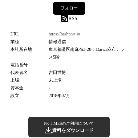
フォロー
RSS
URL
https://hashport.io
業種
情報通信
本社所在地
東京都港区南麻布3-20-1 Daiwa麻布テラ
ス5階
電話番号
-
代表者名
吉田世博
上場
未上場
資本金
-
設立
2018年07月
PR TIMESのご利用について
資料をダウンロード