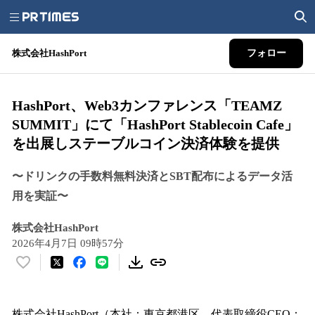
株式会社HashPort
フォロー
HashPort、Web3カンファレンス「TEAMZ
SUMMIT」にて「HashPort Stablecoin Cafe」
を出展しステーブルコイン決済体験を提供
〜ドリンクの手数料無料決済とSBT配布によるデータ活
用を実証〜
株式会社HashPort
2026年4月7日 09時57分
い
い
ね
！
株式会社HashPort（本社：東京都港区、代表取締役CEO：