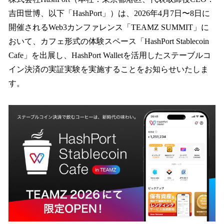
数
吉田世博、以下「HashPort」）は、2026年4月7日〜8日に
を
開催されるWeb3カンファレンス「TEAMZ SUMMIT」に
読
み
おいて、カフェ形式の体験スペース「HashPort Stablecoin
込
Cafe」を出展し、HashPort Walletを活用したステーブルコ
み
イン決済の実証実験を実施することをお知らせいたしま
中
で
す。
す