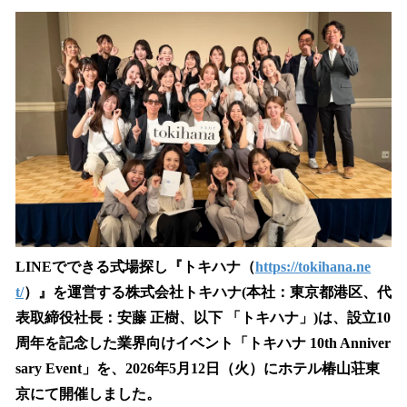
ね
！
数
を
読
み
込
み
中
で
す
LINEでできる式場探し『トキハナ（
https://tokihana.ne
t/
）』を運営する株式会社トキハナ(本社：東京都港区、代
表取締役社長：安藤 正樹、以下 「トキハナ」)は、設立10
周年を記念した業界向けイベント「トキハナ 10th Anniver
sary Event」を、2026年5月12日（火）にホテル椿山荘東
京にて開催しました。