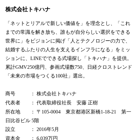
株式会社トキハナ
「ネットとリアルで新しい価値を」を理念とし、「これ
までの常識を解き放ち、誰もが自分らしい選択をできる
世界に」をビジョンに掲げ「人とテクノロジーの力で、
結婚するふたりの人生を支えるインフラになる」をミッ
ションに、LINEでできる式場探し「トキハナ」を提供。
累計GMV250億円、参画式場数750、日経クロストレンド
「未来の市場をつくる100社」選出。
商号 ： 株式会社トキハナ
代表者 ： 代表取締役社長 安藤 正樹
所在地 ： 〒105-0004 東京都港区新橋1-18-21 第一
日比谷ビル 5階
設立 ： 2016年5月
資本金 ： 6,039万円