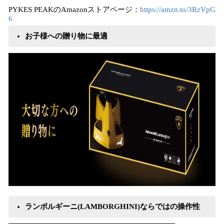
PYKES PEAKのAmazonストアページ：
https://amzn.to/3RzVpG
6
お子様への贈り物に最適
ランボルギーニ(LAMBORGHINI)ならではの操作性