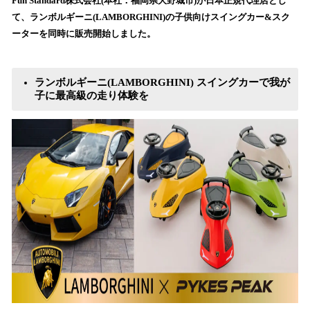
！
Fun Standard株式会社(本社：福岡県大野城市)が日本正規代理店とし
数
て、ランボルギーニ(LAMBORGHINI)の子供向けスイングカー&スク
を
ーターを同時に販売開始しました。
読
み
込
ランボルギーニ(LAMBORGHINI) スイングカーで我が
み
子に最高級の走り体験を
中
で
す