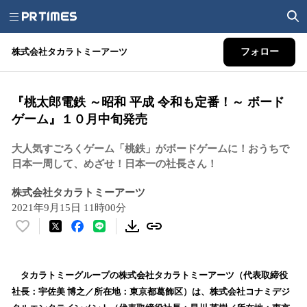
株式会社タカラトミーアーツ
フォロー
『桃太郎電鉄 ～昭和 平成 令和も定番！～ ボード
ゲーム』１０月中旬発売
大人気すごろくゲーム「桃鉄」がボードゲームに！おうちで
日本一周して、めざせ！日本一の社長さん！
株式会社タカラトミーアーツ
2021年9月15日 11時00分
い
い
ね
！
タカラトミーグループの株式会社タカラトミーアーツ（代表取締役
数
社長：宇佐美 博之／所在地：東京都葛飾区）は、株式会社コナミデジ
を