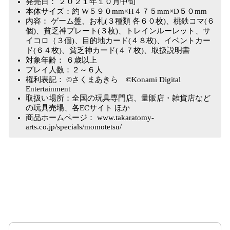
発売日： ２０２１年１０月中旬
本体サイズ：約 W５９０mm×H４７５mm×D５０mm
内容： ゲーム盤、お札(３種類 各６０枚)、桃鉄コマ(６
個)、貧乏神プレート(３枚)、トレインルーレット、サ
イコロ（３個)、目的地カード(４８枚)、イベントカー
ド(６４枚)、貧乏神カード(４７枚)、取扱説明書
対象年齢： ６歳以上
プレイ人数：２～６人
権利表記： ©さくまあきら ©Konami Digital
Entertainment
取扱い場所：全国の玩具専門店、量販店・雑貨店など
の玩具売場、各ECサイト ほか
商品ホームページ： www.takaratomy-
arts.co.jp/specials/momotetsu/