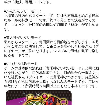
載の「桃鉄」専用ルーレット。
■かんたんラリーモード
北海道の稚内からスタートして、沖縄の石垣島をめざす簡単
なルールの特別モードです。約３０分ほどで決着がつくの
で、ちょっとした時間の合間に短時間で「桃鉄」が楽しめま
す。
■貧乏神がいないモード
東京からスタートし、毎回変わる目的地をめざします。４月
から１年ごとに決算して、１番資産を増やした社長さん（プ
レイヤー）が１位になります。シンプルで気軽に親子で楽し
めるモードです。
■いつもの桃鉄モード
ゲームの基本的な流れは「貧乏神がいないモード」と同じ動
作を行いながら、目的地到着ごとに、目的地から一番遠くに
いた社長さん（プレイヤー）に貧乏神がつきます。貧乏神か
ら逃げながら目的地を目指すおなじみのモードです。プレイ
年数によって所要時間５時間以上にもなる本格モードです。