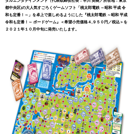
タルエンタテインメント（代表取締役社長：早川 英樹／所在地：東京
読
都中央区)の大人気すごろくゲームソフト「桃太郎電鉄 ～昭和 平成 令
み
和も定番！～」を卓上で楽しめるようにした『桃太郎電鉄 ～昭和 平成
込
令和も定番！～ ボードゲーム』＜希望小売価格４,９５０円／税込＞を
み
２０２１年１０月中旬に発売いたします。
中
で
す