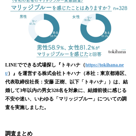
数
を
読
み
込
み
中
で
す
LINEでできる式場探し『トキハナ（
https://tokihana.ne
t/
）』を運営する株式会社トキハナ（本社：東京都港区、
代表取締役社長：安藤 正樹、以下「トキハナ」）は、結
婚して3年以内の男女328名を対象に、結婚前後に感じる
不安や迷い、いわゆる「マリッジブルー」についての調
査を実施しました。
調査まとめ