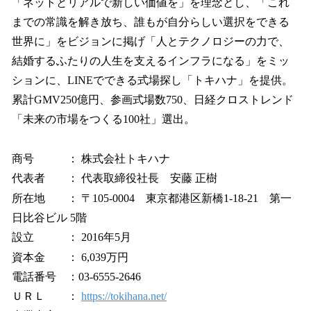
「ネットとリアルで新しい価値を」を理念とし、「これ
までの常識を解き放ち、誰もが自分らしい選択をできる
世界に」をビジョンに掲げ「人とテクノロジーの力で、
結婚するふたりの人生を支えるインフラになる」をミッ
ションに、LINEでできる式場探し「トキハナ」を提供。
累計GMV250億円、参画式場数750、日経クロストレンド
「未来の市場をつくる100社」選出。
商号 ： 株式会社トキハナ
代表者 ： 代表取締役社長 安藤 正樹
所在地 ： 〒105-0004 東京都港区新橋1-18-21 第一
日比谷ビル 5階
設立 ： 2016年5月
資本金 ： 6,039万円
電話番号 ：03-6555-2646
ＵＲＬ ：
https://tokihana.net/