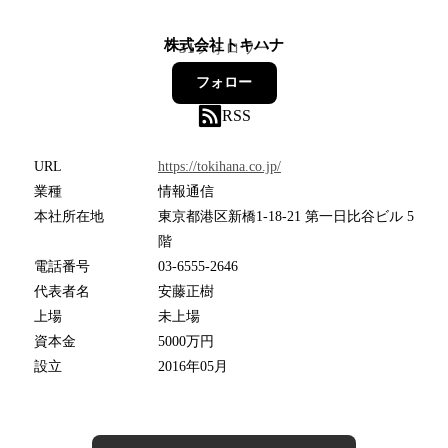
株式会社トキハナ
31
フォロワー
フォロー
RSS
URL
https://tokihana.co.jp/
業種
情報通信
本社所在地
東京都港区新橋1-18-21 第一日比谷ビル 5
階
電話番号
03-6555-2646
代表者名
安藤正樹
上場
未上場
資本金
5000万円
設立
2016年05月