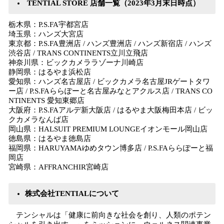
TENTIAL STORE 店舗一覧（2023年3月末日時点）
栃木県：P.S.FA宇都宮店
埼玉県：ハンズ大宮店
東京都：P.S.FA豊洲店 / ハンズ豊洲店 / ハンズ新宿店 / ハンズ
渋谷店 / TRANS CONTINENTS立川立飛店
神奈川県：ビックカメララゾーナ川崎店
静岡県：はるやま浜松店
愛知県：ハンズ名古屋店 / ビックカメラ名古屋JRゲートタワ
ー店 / P.S.FAららぽーと名古屋みなとアクルス店 / TRANS CO
NTINENTS 愛知東郷店
大阪府：P.S.FAアルデ新大阪店 / はるやま大阪梅田本店 / ビッ
クカメラなんば店
岡山県：HALSUIT PREMIUM LOUNGEイオンモール岡山店
徳島県：はるやま徳島店
福岡県：HARUYAMAゆめタウン博多店 / P.S.FAららぽーと福
岡店
宮崎県：AFFRANCHIR宮崎店
株式会社TENTIALについて
テンシャルは「健康に前向きな社会を創り、人類のポテン