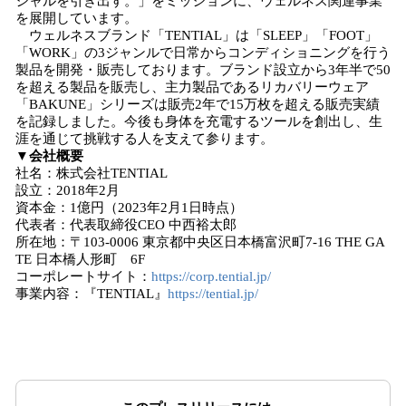
シャルを引き出す。」をミッションに、ウェルネス関連事業
を展開しています。
ウェルネスブランド「TENTIAL」は「SLEEP」「FOOT」
「WORK」の3ジャンルで日常からコンディショニングを行う
製品を開発・販売しております。ブランド設立から3年半で50
を超える製品を販売し、主力製品であるリカバリーウェア
「BAKUNE」シリーズは販売2年で15万枚を超える販売実績
を記録しました。今後も身体を充電するツールを創出し、生
涯を通じて挑戦する人を支えて参ります。
▼会社概要
社名：株式会社TENTIAL
設立：2018年2月
資本金：1億円（2023年2月1日時点）
代表者：代表取締役CEO 中西裕太郎
所在地：〒103-0006 東京都中央区日本橋富沢町7-16 THE GA
TE 日本橋人形町 6F
コーポレートサイト：
https://corp.tential.jp/
事業内容：『TENTIAL』
https://tential.jp/