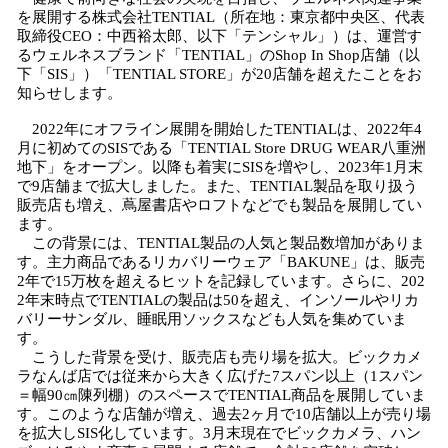
を展開する株式会社TENTIAL（所在地：東京都中央区、代表
取締役CEO：中西裕太郎、以下「テンシャル」）は、運営す
るウェルネスブランド「TENTIAL」のShop In Shop店舗（以
下「SIS」）「TENTIAL STORE」が20店舗を超えたことをお
知らせします。
2022年にオフライン展開を開始したTENTIALは、2022年4
月に初めてのSISである「TENTIAL Store DRUG WEAR八重洲
地下」をオープン。以降も着実にSISを増やし、2023年1月末
で9店舗まで拡大しました。また、TENTIAL製品を取り扱う
販売店も増え、蔦屋書店やロフトなどでも製品を展開してい
ます。
この背景には、TENTIAL製品の人気と製品数増加がありま
す。主力商品であるリカバリーウェア「BAKUNE」は、販売
2年で15万枚を超えるヒットを記録しています。さらに、202
2年末時点でTENTIALの製品は50を超え、インソールやリカ
バリーサンダル、睡眠用ソックスなども人気を集めていま
す。
こうした背景を受け、販売店も売り場を拡大。ビックカメ
ラなんば店では従来から大きく広げた7スパン以上（1スパン
＝幅90㎝陳列棚）のスペースでTENTIAL商品を展開していま
す。このような店舗が増え、過去2ヶ月で10店舗以上が売り場
を拡大しSIS化しています。3月末現在でビックカメラ、ハン