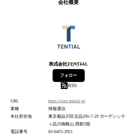
会社概要
株式会社TENTIAL
102
フォロワー
フォロー
RSS
URL
https://corp.tential.jp/
業種
情報通信
本社所在地
東京都品川区北品川6-7-29 ガーデンシテ
ィ品川御殿山 西館5階
電話番号
03-6455-2921