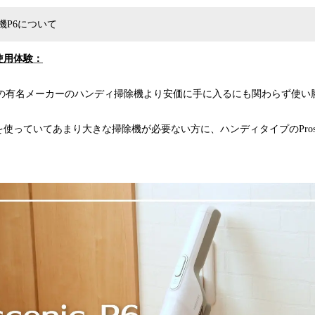
機P6について
使用体験：
P6は、類似の有名メーカーのハンディ掃除機より安価に手に入るにも関わらず使
使っていてあまり大きな掃除機が必要ない方に、ハンディタイプのProscen