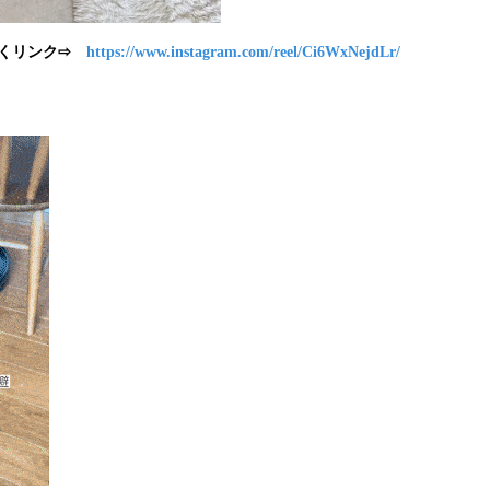
ンク⇨
https://www.instagram.com/reel/Ci6WxNejdLr/