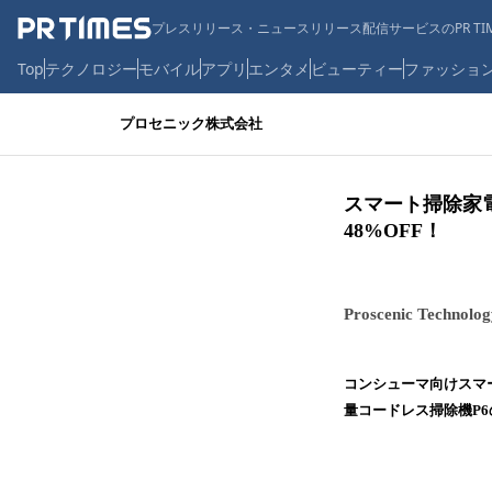
プレスリリース・ニュースリリース配信サービスのPR TIM
Top
テクノロジー
モバイル
アプリ
エンタメ
ビューティー
ファッショ
プロセニック株式会社
スマート掃除家電
48%OFF！
Proscenic Technolo
コンシューマ向けスマート
量コードレス掃除機P