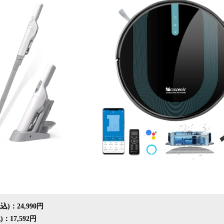
込
み
中
で
す
)：24,990円
：17,592円