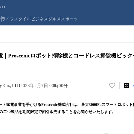
ES
ン
ライフスタイル
ビジネス
グルメ
スポーツ
｜Proscenicロボット掃除機とコードレス掃除機ビッ
gy Co.,LTD
2023年2月7日 00時00分
い
い
ね
家電事業を手がけるProscenic株式会社は、最大3000Paスマートロボット
！
6の二つ製品を期間限定で割引販売することをお知らせいたします。
数
を
読
み