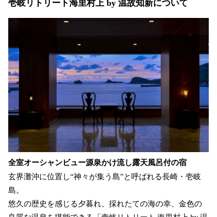
壱岐リトリート海里村上 by 温故知新について
全室オーシャンビュー源泉かけ流し露天風呂付の宿
玄界灘沖に位置し“神々が集う島”と呼ばれる長崎・壱岐
島。
悠久の歴史を感じる夕暮れ、採れたての海の幸、金色の