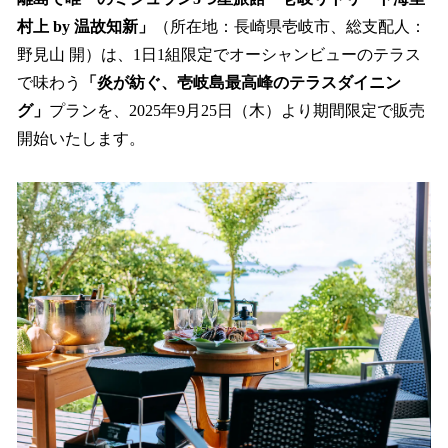
数
村上 by 温故知新」
（所在地：長崎県壱岐市、総支配人：
を
野見山 開）は、1日1組限定でオーシャンビューのテラス
読
み
で味わう
「炎が紡ぐ、壱岐島最高峰のテラスダイニン
込
グ」
プランを、2025年9月25日（木）より期間限定で販売
み
開始いたします。
中
で
す