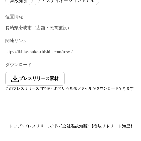
温故知新
ディスティネーションホテル
位置情報
長崎県
壱岐市
（
店舗・民間施設
）
関連リンク
https://iki.by-onko-chishin.com/news/
ダウンロード
プレスリリース素材
このプレスリリース内で使われている画像ファイルがダウンロードできます
トップ
プレスリリース
株式会社温故知新
【壱岐リトリート海里村上