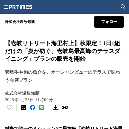
株式会社温故知新
フォロー
【壱岐リトリート海里村上】秋限定！1日1組
だけの「炎が紡ぐ、壱岐島最高峰のテラスダ
イニング」プランの販売を開始
壱岐牛や旬の魚介を、オーシャンビューのテラスで味わ
う会席プラン
株式会社温故知新
2025年9月25日 11時00分
い
い
ね
！
離島で唯一のミシュラン5つ星旅館「壱岐リトリート海里