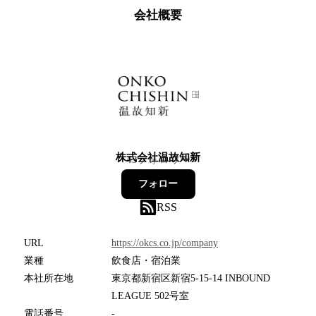
会社概要
株式会社温故知新
43
フォロワー
フォロー
RSS
URL
https://okcs.co.jp/company
業種
飲食店・宿泊業
本社所在地
東京都新宿区新宿5-15-14 INBOUND
LEAGUE 502号室
電話番号
-