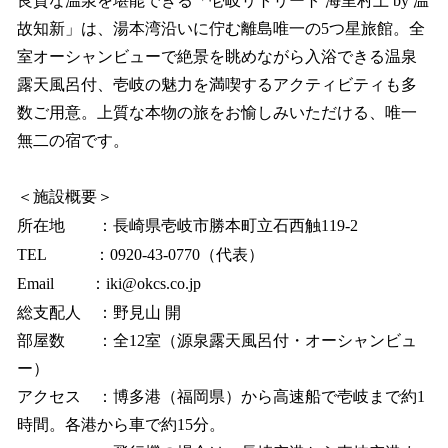
良質な温泉を堪能できる「壱岐リトリート 海里村上 by 温
故知新」は、湯本湾沿いに佇む離島唯一の5つ星旅館。全
室オーシャンビューで絶景を眺めながら入浴できる温泉
露天風呂付、壱岐の魅力を満喫するアクティビティも多
数ご用意。上質な本物の旅をお愉しみいただける、唯一
無二の宿です。
＜施設概要＞
所在地 ：長崎県壱岐市勝本町立石西触119-2
TEL ：0920-43-0770（代表）
Email ：iki@okcs.co.jp
総支配人 ：野見山 開
部屋数 ：全12室（源泉露天風呂付・オーシャンビュ
ー）
アクセス ：博多港（福岡県）から高速船で壱岐まで約1
時間。各港から車で約15分。