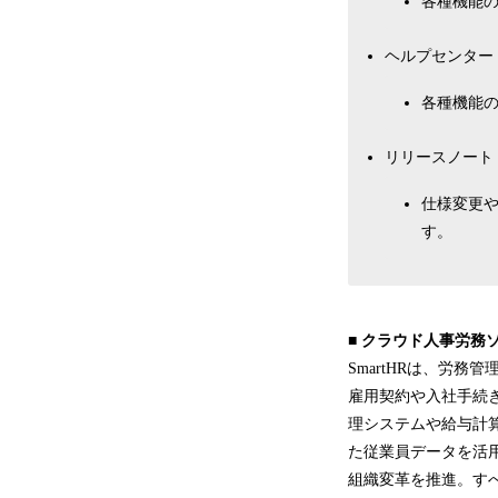
各種機能
ヘルプセンター
各種機能
リリースノート
仕様変更
す。
■ クラウド人事労務ソ
SmartHRは、労務管
雇用契約や入社手続
理システムや給与計算
た従業員データを活
組織変革を推進。す