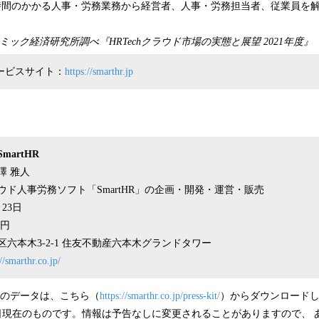
雑で時間のかかる人事・労務業務から経営者、人事・労務担当者、従業員を
。
ミック経済研究所調べ『HRTechクラウド市場の実態と展望 2021年度』
」サービスサイト：
https://smarthr.jp
martHR
澤 雅人
ウド人事労務ソフト「SmartHR」の企画・開発・運営・販売
月23日
万円
六本木3-2-1 住友不動産六本木グランドタワー
//smarthr.co.jp/
などのデータは、こちら（
https://smarthr.co.jp/press-kit/
）からダウンロード
日現在のものです。情報は予告なしに変更されることがありますので、 