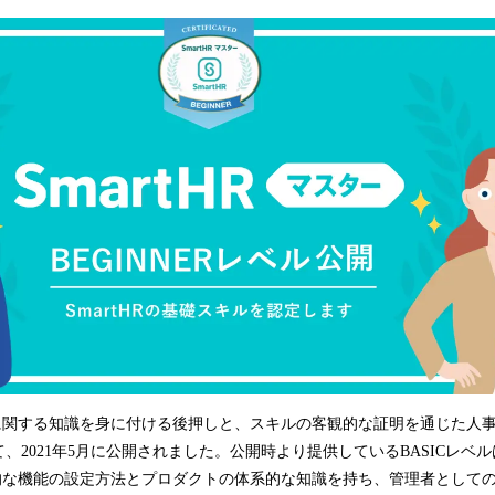
込
み
中
で
す
HRに関する知識を身に付ける後押しと、スキルの客観的な証明を通じた人
、2021年5月に公開されました。公開時より提供しているBASICレベ
基本的な機能の設定方法とプロダクトの体系的な知識を持ち、管理者として