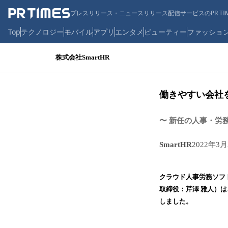
プレスリリース・ニュースリリース配信サービスのPR TIM
Top
テクノロジー
モバイル
アプリ
エンタメ
ビューティー
ファッショ
株式会社SmartHR
働きやすい会社を
〜 新任の人事・労
SmartHR
2022年3月
クラウド人事労務ソフト
取締役：芹澤 雅人）は
しました。