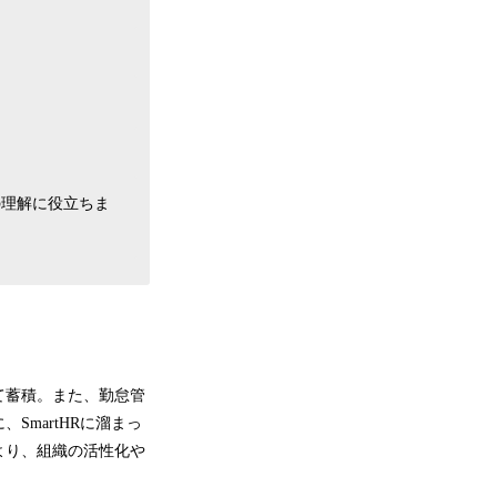
。
の理解に役立ちま
て蓄積。また、勤怠管
martHRに溜まっ
より、組織の活性化や