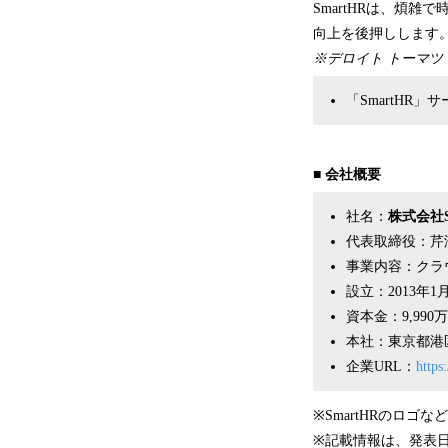
SmartHRは、煩
向上を後押しします
※デロイト トーマツ 
「SmartHR
■ 会社概要
社名：
株式会社S
代表取締役：芹
事業内容：クラ
設立：2013年1
資本金：9,990
本社：東京都港区
企業URL：
https:
※SmartHRのロゴ
※記載情報は、発表