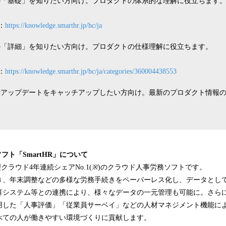
の「基礎」を知りたい方向け。プロダクトの体系的な理解に役立ちます
：
https://knowledge.smarthr.jp/hc/ja
の「詳細」を知りたい方向け。プロダクトの仕様理解に役立ちます。
：
https://knowledge.smarthr.jp/hc/ja/categories/360004438553
やアップデートをキャッチアップしたい方向け。最新のプロダクト情報
フト「SmartHR」について
理クラウド4年連続シェアNo.1(
※
)のクラウド人事労務ソフトです。
き、年末調整などの多様な労務手続きをペーパーレス化し、データとし
システム等との連携により、様々なデータの一元管理も可能に。さらに、S
用した「人事評価」「従業員サーベイ」などの人材マネジメント機能に
べての人が働きやすい環境づくりに貢献します。