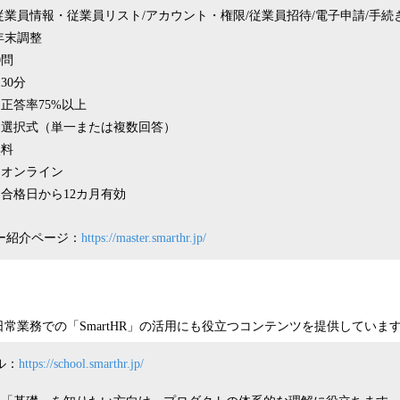
従業員情報・従業員リスト/アカウント・権限/従業員招待/電子申請/手続き
年末調整
0問
30分
正答率75%以上
：選択式（単一または複数回答）
無料
：オンライン
合格日から12カ月有効
スター紹介ページ：
https://master.smarthr.jp/
常業務での「SmartHR」の活用にも役立つコンテンツを提供していま
ール：
https://school.smarthr.jp/