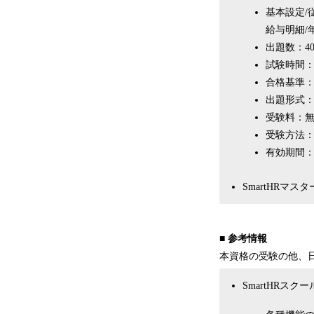
基本設定/
給与明細/
出題数：4
試験時間：
合格基準：
出題形式
受験料：
受験方法
有効期間：
SmartHRマ
■ 参考情報
本資格の受験の他、日
SmartHRスク