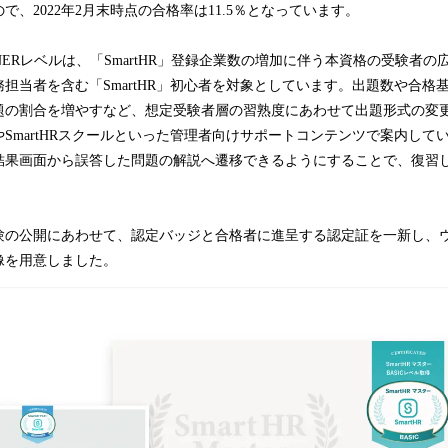
で、2022年2月末時点の合格率は11.5％となっています。
NNERレベルは、「SmartHR」登録企業数の増加に伴う本資格の受験者
担当者を含む「SmartHR」初心者を対象としています。出題数や合格
題の割合を増やすなど、想定受験者層の習熟度にあわせて出題形式の変
SmartHRスクールといった管理者向けサポートコンテンツで案内して
結果画面から誤答した問題の解説へ遷移できるようにすることで、復習
験の公開にあわせて、認定バッジと合格者に進呈する認定証を一新し、
像を用意しました。