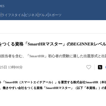
ES
ン
ライフスタイル
ビジネス
グルメ
スポーツ
つくる資格「SmartHRマスター」のBEGINNERレベ
務担当者を含む、「SmartHR」初心者の受験に適した出題形式と出
25日 13時00分
い
い
ね
「SmartHR（スマートエイチアール）」を運営する株式会社SmartHR（
！
、働きやすい会社をつくる資格「SmartHRマスター」（以下「本資格」）
数
を
読
み