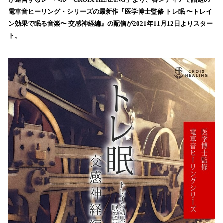
を
電車音ヒーリング・シリーズの最新作『医学博士監修 トレ眠 〜トレイ
読
ン効果で眠る音楽〜 交感神経編』の配信が2021年11月12日よりスター
み
ト。
込
み
中
で
す