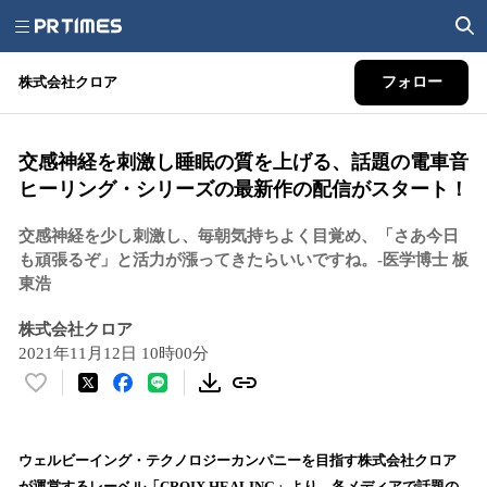
株式会社クロア
フォロー
交感神経を刺激し睡眠の質を上げる、話題の電車音
ヒーリング・シリーズの最新作の配信がスタート！
交感神経を少し刺激し、毎朝気持ちよく目覚め、「さあ今日
も頑張るぞ」と活力が漲ってきたらいいですね。-医学博士 板
東浩
株式会社クロア
2021年11月12日 10時00分
い
い
ね
！
ウェルビーイング・テクノロジーカンパニーを目指す株式会社クロア
数
が運営するレーベル「CROIX HEALING」より、各メディアで話題の