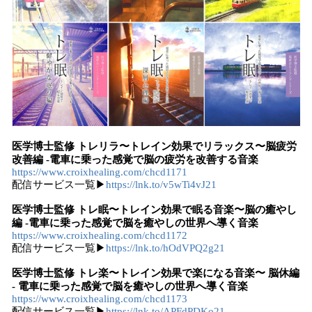
医学博士監修 トレリラ〜トレイン効果でリラックス〜脳疲労
改善編 -電車に乗った感覚で脳の疲労を改善する音楽
https://www.croixhealing.com/chcd1171
配信サービス⼀覧▶
https://lnk.to/v5wTi4vJ21
医学博士監修 トレ眠〜トレイン効果で眠る音楽〜脳の癒やし
編 -電車に乗った感覚で脳を癒やしの世界へ導く音楽
https://www.croixhealing.com/chcd1172
配信サービス⼀覧▶
https://lnk.to/hOdVPQ2g21
医学博士監修 トレ楽〜トレイン効果で楽になる音楽〜 脳休編
- 電車に乗った感覚で脳を癒やしの世界へ導く音楽
https://www.croixhealing.com/chcd1173
配信サービス⼀覧▶
https://lnk.to/APFdPDKo21