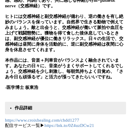
感、感応、同調)であり、共に感じる神経がsym+pathetic
nerve（交感神経）です。
ヒトには交感神経と副交感神経が備わり、逆の働きを有し絶
妙のバランスを保っています。自然界で生きる動物で例えて
みましょう。敵と出会うと、交感神経が働いて脈拍や血圧を
上げて戦闘態勢に。獲物を得て食した後休息しているとき
は、副交感神経が優位に働きリラックス。日々の生活で、交
感神経は昼間に身体を活動的に、逆に副交感神経は夜間に心
身を休息させてくれます。
本作品には、音楽＋列車音がバランスよく融合されていま
す。あなたの日々に、音楽がうまくサポートしてくれるでし
ょう。交感神経を少し刺激し、毎朝気持ちよく目覚め、「さ
あ今日も頑張るぞ」と活力が漲ってきたらいいですね。
-医学博士 板東浩
作品詳細
https://www.croixhealing.com/chdd1277
配信サービス⼀覧▶
https://lnk.to/0Z4uzDCw21