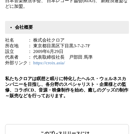
日本音楽療法学会、 日本レコード協会(RIAJ)、 新経済連盟な
どに加盟。
会社概要
社名 ： 株式会社クロア
所在地 ： 東京都目黒区下目黒3-7-2-7F
設立 ： 2009年6月29日
代表者 ： 代表取締役社長 戸部田 馬準
外部リンク：
https://croix.asia/
私たちクロアは瞑想と眠りに特化したヘルス・ウェルネスカ
ンパニーを目指し、各分野のスペシャリスト・企業様との監
修、コラボCD、音源・映像制作を始め、癒しのグッズの制作
～販売などを行っております。
このプレスリリースには、