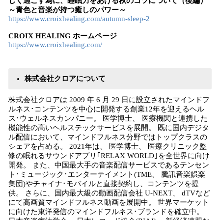
しく過ごす為に、睡眠力をあげる秋のコツについて（後編）
～青色と音楽が持つ癒しのパワー～
https://www.croixhealing.com/autumn-sleep-2
CROIX HEALING ホームページ
https://www.croixhealing.com/
株式会社クロアについて
株式会社クロアは 2009 年 6 月 29 日に設立されたマインドフ
ルネス･コンテンツを中心に開発する創業12年を迎えるヘル
ス･ウェルネスカンパニー。 医学博士、 医療機関と連携した
機能性の高いヘルステックサービスを展開。 既に国内デジタ
ル配信において、マインドフルネス分野ではトップクラスの
シェアを占める。 2021年は、 医学博士、 医療クリニック監
修の眠れるサウンドアプリ｢RELAX WORLD｣を全世界に向け
開発。 また、中国最大手の音楽配信サービスであるテンセン
ト･ミュージック･エンターテイメント(TME、 騰訊音楽娯楽
集団)やチャイナ･モバイルと直接契約し、コンテンツを提
供。 さらに、国内最大級の動画配信会社 U-NEXT、 dTVなど
にて高画質マインドフルネス動画を展開中。 世界マーケット
に向けた東洋発信のマインドフルネス･ブランドを確立中。