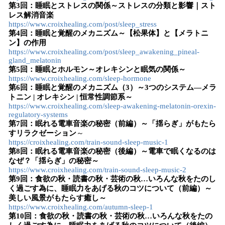
第3回：睡眠とストレスの関係～ストレスの分類と影響｜スト
レス解消音楽
https://www.croixhealing.com/post/sleep_stress
第4回：睡眠と覚醒のメカニズム～【松果体】と【メラトニ
ン】の作用
https://www.croixhealing.com/post/sleep_awakening_pineal-
gland_melatonin
第5回：睡眠とホルモン～オレキシンと眠気の関係～
https://www.croixhealing.com/sleep-hormone
第6回：睡眠と覚醒のメカニズム（3）～3つのシステム―メラ
トニン | オレキシン | 恒常性調節系～
https://www.croixhealing.com/sleep-awakening-melatonin-orexin-
regulatory-systems
第7回：眠れる電車音楽の秘密（前編）～「揺らぎ」がもたら
すリラクゼーション
～
https://croixhealing.com/train-sound-sleep-music-1
第8回：眠れる電車音楽の秘密（後編）～電車で眠くなるのは
なぜ？「揺らぎ」の秘密～
https://www.croixhealing.com/train-sound-sleep-music-2
第9回：食欲の秋・読書の秋・芸術の秋…いろんな秋をたのし
く過ごす為に、睡眠力をあげる秋のコツについて（前編）～
美しい風景がもたらす癒し～
https://www.croixhealing.com/autumn-sleep-1
第10回：食欲の秋・読書の秋・芸術の秋…いろんな秋をたの