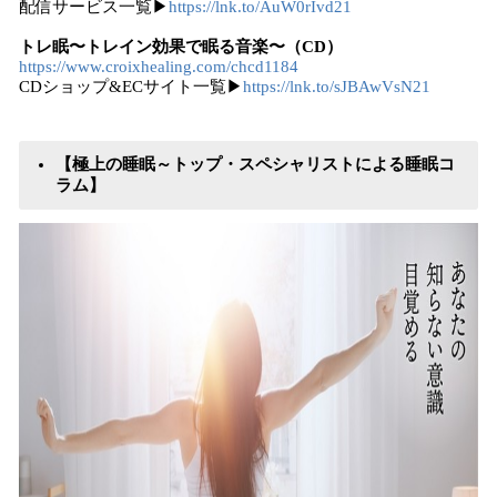
配信サービス⼀覧▶
https://lnk.to/AuW0rIvd21
トレ眠〜トレイン効果で眠る音楽〜（CD）
https://www.croixhealing.com/chcd1184
CDショップ&ECサイト⼀覧▶
https://lnk.to/sJBAwVsN21
【極上の睡眠～トップ・スペシャリストによる睡眠コ
ラム】