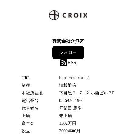
株式会社クロア
14
フォロワー
フォロー
RSS
URL
https://croix.asia/
業種
情報通信
本社所在地
下目黒３−７−２ 小西ビル７F
電話番号
03-5436-1960
代表者名
戸部田 馬準
上場
未上場
資本金
1302万円
設立
2009年06月