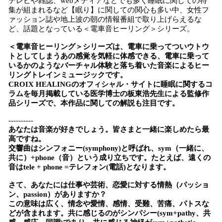
テレビや雑誌、webメディアなどでも多く睡眠に関しての特
集が組まれるなど【眠り】に関しての関心も多い中、女性フ
ァッション誌や地上波の朝の情報番組で取り上げらえるな
ど、話題となっている＜電車音ヒーリング＞シリーズ。
＜電車音ヒーリング＞シリーズは、電車に乗ってついウトウ
トとしてしまうあの感覚を気軽に体感できる、電車に乗って
いるかのようなバーチャル体験と落ち着いた音楽によるヒー
リングトレインミュージックです。
CROIX HEALINGのオフィシャル・サイトに睡眠に関するコ
ラムを毎月掲載している医学博士の板東浩先生による監修作
品シリーズで、本作品に関しての解説も注目です。
----------
あなたは音楽が好きでしょう。皆さまと一緒に楽しめたら最
高ですね。
交響曲はシンフォニー(symphony)と呼ばれ、sym（一緒に、
共に）+phone（音）という成り立ちです。たとえば、遠くの
音はtele + phone =テレフォン(電話)となります。
さて、あなたには仕事や芸術、恋愛に対する情熱（パッショ
ン、passion）がありますか？
この意味は広く、情念や愛情、感情、受難、苦痛、パトスな
どが含まれます。共に感じるのがシンパシー(sym+pathy、共