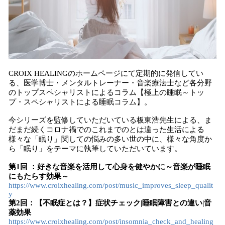
CROIX HEALINGのホームページにて定期的に発信してい
る、医学博士・メンタルトレーナー・音楽療法士など各分野
のトップスペシャリストによるコラム【極上の睡眠～トッ
プ・スペシャリストによる睡眠コラム】。
今シリーズを監修していただいている板東浩先生による、ま
だまだ続くコロナ禍でのこれまでのとは違った生活による
様々な「眠り」関しての悩みの多い世の中に、様々な角度か
ら「眠り」をテーマに執筆していただいています。
第1回 ：好きな音楽を活用して心身を健やかに～音楽が睡眠
にもたらす効果～
https://www.croixhealing.com/post/music_improves_sleep_qualit
y
第2回：【不眠症とは？】症状チェック|睡眠障害との違い|音
薬効果
https://www.croixhealing.com/post/insomnia_check_and_healing