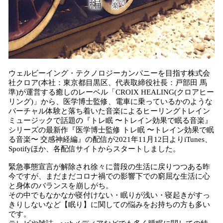
ウェルビーイング・テクノロジーカンパニーを目指す株式会
社クロア(本社：東京都目黒区、代表取締役社長：戸部田 馬
準)が運営する癒しのレーベル「CROIX HEALING(クロアヒー
リング)」から、医学博士監修、電車に乗っているかのような
バーチャル体験と落ち着いた音楽によるヒーリングトレイン
ミュージックで話題の『トレ眠 〜トレイン効果で眠る音楽』
シリーズの最新作『医学博士監修 トレ眠 〜トレイン効果で眠
る音楽〜 交感神経編』の配信が2021年11月12日よりiTunes、
Spotifyほか、各配信サイトからスタートしました。
緊急事態宣言が解除され徐々に普段の生活に戻りつつある昨
今ですが、まだまだコロナ禍での影響下での窮屈な生活に心
と身体のバランスを崩しがち。
その中でもなかなか寝付けない・眠りが浅い・寝起きがすっ
きりしないなど【眠り】に関しての悩みをお持ちの方も多い
です。