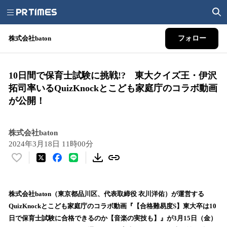
株式会社baton
フォロー
10日間で保育士試験に挑戦!? 東大クイズ王・伊沢
拓司率いるQuizKnockとこども家庭庁のコラボ動画
が公開！
株式会社baton
2024年3月18日 11時00分
い
い
ね
！
株式会社baton（東京都品川区、代表取締役 衣川洋佑）が運営する
数
QuizKnockとこども家庭庁のコラボ動画『【合格難易度S】東大卒は10
を
日で保育士試験に合格できるのか【音楽の実技も】』が3月15日（金）
読