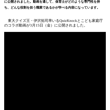
に公開されました。動画を通して、保育士がどのような専門性を持
み
ち、どんな役割を担う職業であるかが学べる内容になっています。
込
み
中
東大クイズ王・伊沢拓司率いるQuizKnockとこども家庭庁
で
のコラボ動画が3月15日（金）に公開されました。
す