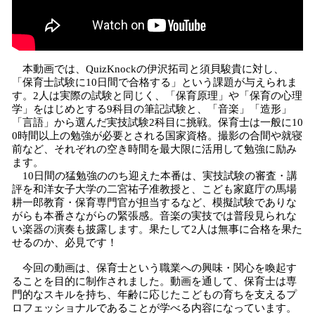
本動画では、QuizKnockの伊沢拓司と須貝駿貴に対し、
「保育士試験に10日間で合格する」という課題が与えられま
す。2人は実際の試験と同じく、「保育原理」や「保育の心理
学」をはじめとする9科目の筆記試験と、「音楽」「造形」
「言語」から選んだ実技試験2科目に挑戦。保育士は一般に10
0時間以上の勉強が必要とされる国家資格。撮影の合間や就寝
前など、それぞれの空き時間を最大限に活用して勉強に励み
ます。
10日間の猛勉強ののち迎えた本番は、実技試験の審査・講
評を和洋女子大学の二宮祐子准教授と、こども家庭庁の馬場
耕一郎教育・保育専門官が担当するなど、模擬試験でありな
がらも本番さながらの緊張感。音楽の実技では普段見られな
い楽器の演奏も披露します。果たして2人は無事に合格を果た
せるのか、必見です！
今回の動画は、保育士という職業への興味・関心を喚起す
ることを目的に制作されました。動画を通して、保育士は専
門的なスキルを持ち、年齢に応じたこどもの育ちを支えるプ
ロフェッショナルであることが学べる内容になっています。