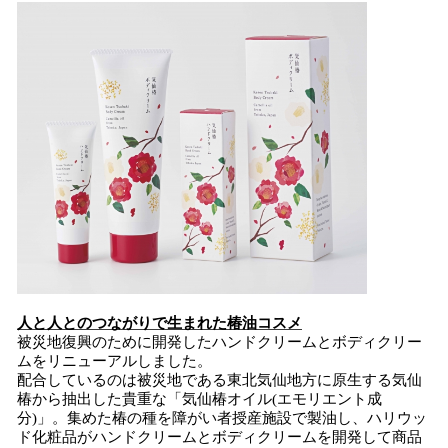
込
み
中
で
す
人と人とのつながりで生まれた椿油コスメ
被災地復興のために開発したハンドクリームとボディクリー
ムをリニューアルしました。
配合しているのは被災地である東北気仙地方に原生する気仙
椿から抽出した貴重な「気仙椿オイル(エモリエント成
分)」。集めた椿の種を障がい者授産施設で製油し、ハリウッ
ド化粧品がハンドクリームとボディクリームを開発して商品