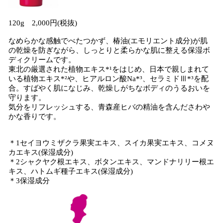
120g 2,000円(税抜)
なめらかな感触でべたつかず、椿油(エモリエント成分)が肌
の乾燥を防ぎながら、しっとりと柔らかな肌に整える保湿ボ
ディクリームです。
東北の厳選された植物エキス*¹をはじめ、日本で親しまれて
いる植物エキス*²や、ヒアルロン酸Na*³、セラミドⅢ*³を配
合。すばやく肌になじみ、乾燥しがちなボディのうるおいを
守ります。
気分をリフレッシュする、青森産ヒバの精油を含んださわや
かな香りです。
＊1セイヨウミザクラ果実エキス、スイカ果実エキス、コメヌ
カエキス(保湿成分)
＊2シャクヤク根エキス、ボタンエキス、マンドナリリー根エ
キス、ハトムギ種子エキス(保湿成分)
＊3保湿成分