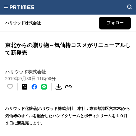
ハリウッド株式会社
フォロー
東北からの贈り物～気仙椿コスメがリニューアルし
て新発売
ハリウッド株式会社
2019年9月30日 11時00分
い
い
ね
！
ハリウッド化粧品(ハリウッド株式会社 本社：東京都港区六本木)から
数
気仙椿のオイルを配合したハンドクリームとボディクリームを１０月
を
１日に新発売します。
読
み