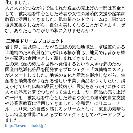
化しました。
人と人とのつながりで生まれた逸品の売上げの一部は基金と
して、被災地を中心とした若者や女性の経済的支援や起業家
教育に活用してきました。気仙椿ハンドクリームは、東北の
復興支援をしながら、自分も美しくなることができます。ぜ
ひ、あなたもつながりの和に入りませんか？
三陸椿ドリームプロジェクト
岩手県、宮城県にまたがる三陸の気仙地域は、寒暖差のある
土地柄のため良質な油が採れる椿が育ち、地元では昔から椿
油が家庭の食用油として親しまれてきました。
この東北産の椿油を世界へ発信するという大きな夢のため、
国産自然派化粧品を開発するプロジェクト「気仙椿コスメ」
がスタートしました。地域の文化と産業を継承しながら、生
産者と消費者がつながる優しい事業、商品をつくりたい。消
えかけていた伝統の品質と技術が、震災をきっかけに多くの
人々の熱意と夢でつながって生まれました。商品の売り上げ
の一部を、被災地を中心とした若者や女性の経済的自立支援
や起業家教育に活用してきました。令和元年にリニューア
ル。より東北の自然を感じるクリームとなり、東北の素晴ら
しい特産を世界に広めるプロジェクトとしてパワーアップし
ました。
http://kesentsubaki.jp/