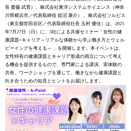
数
長 齋藤 武育）、株式会社東洋システムサイエンス（神奈
を
川県横浜市／代表取締役 舘沼 康介） 、株式会社ソルビス
読
み
（東京都世田谷区／代表取締役社長 玉村 優佳）は、2025
込
年7月27日（日）に、3社による共催セミナー「女性の健
み
康課題×キャリア～リアルな体験から学ぶ働き方とウェル
中
で
ビーイングを考える～ 」を開催します。本イベントは、
す
女性特有の健康課題とキャリア形成の両立について考え
る機会を提供するもので、専門家による講演、実体験の
共有、ワークショップを通じて、働きながら健康課題と
向き合うための知見とヒントをお届けします。