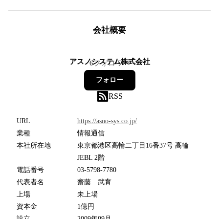
会社概要
アスノシステム株式会社
6
フォロワー
フォロー
RSS
URL
https://asno-sys.co.jp/
業種
情報通信
本社所在地
東京都港区高輪二丁目16番37号 高輪
JEBL 2階
電話番号
03-5798-7780
代表者名
齋藤 武育
上場
未上場
資本金
1億円
設立
2009年09月