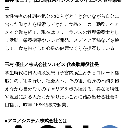
藤井 佑里子／株式会社東洋システムサイエンス 管理栄養
士
女性特有の体調や気分のゆらぎと向き合いながら自分に
合った働き方を模索してきた。食品メーカー勤務、ヘア
メイク業を経て、現在はフリーランスの管理栄養士とし
て活動。栄養指導やレシピ開発、メディア寄稿などを通
じて、食を軸とした心身の健康づくりを提案している。
玉村 優佳／株式会社ソルビス 代表取締役社長
学生時代に婦人科系疾患（子宮内膜症とチョコレート嚢
胞）の手術を行い、社会人へ。その後、心身の不調を抱
えながら自分なりのキャリアを歩み続ける。異なる特性
や境遇にある人たちがやりたいことに踏み出せる社会を
目指し、昨年DE&I領域で起業。
■アスノシステム株式会社とは