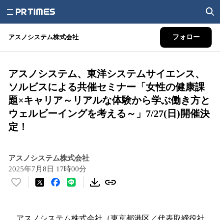
アスノシステム株式会社
フォロー
アスノシステム、東洋システムサイエンス、
ソルビスによる共催セミナー「女性の健康課
題×キャリア～リアルな体験から学ぶ働き方と
ウェルビーイングを考える～」7/27(日)開催決
定！
アスノシステム株式会社
2025年7月8日 17時00分
い
い
ね
！
アスノシステム株式会社（東京都港区／代表取締役社