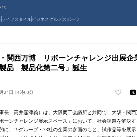
ES
ン
ライフスタイル
ビジネス
グルメ
スポーツ
・関西万博 リボーンチャレンジ出展企
製品 製品化第二号」誕生
6月24日 14時00分
い
い
ね
事長 髙井嘉津義）は、大阪商工会議所と共同で、大阪・関西
！
数
ボーンチャレンジ展示スペース」において、社会課題を解決す
を
的に、19グループ・73社の企業の参画のもと、試作品等を展
読