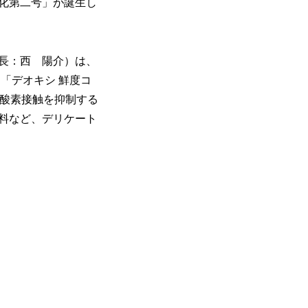
化第二号」が誕生し
長：西 陽介）は、
「デオキシ 鮮度コ
の酸素接触を抑制する
料など、デリケート