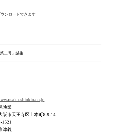
ダウンロードできます
第二号」誕生
/www.osaka-shinkin.co.jp
保険業
阪市天王寺区上本町8-9-14
2-1521
嘉津義