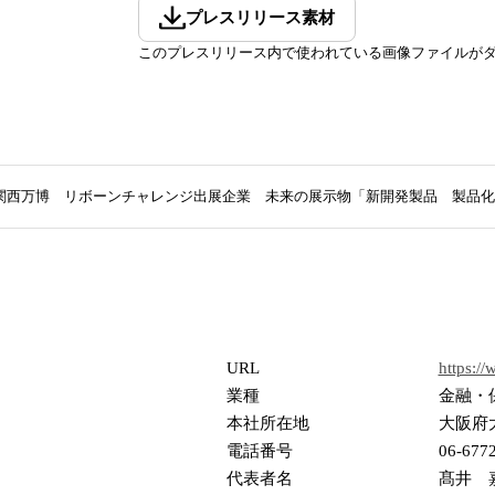
プレスリリース素材
このプレスリリース内で使われている画像ファイルが
関西万博 リボーンチャレンジ出展企業 未来の展示物「新開発製品 製品化
URL
https:/
業種
金融・
本社所在地
大阪府大
電話番号
06-677
代表者名
髙井 