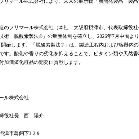
プリマール株式会社により、未来の展示物「新開発製品 製品
み
込
み
中
造のプリマール株式会社（本社：大阪府摂津市、代表取締役社
で
す
技術「脱酸素製法®」の量産体制を確立し、2026年7月中旬より
を開始します。「脱酸素製法®」は、製造工程内および容器内
です。酸化や香りの劣化を抑えることで、ビタミン類や天然香
付加価値化粧品の開発に貢献します。
ール株式会社
締役社長 西 陽介
津市鳥飼下3-2-9