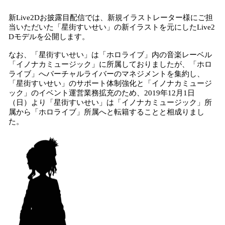
込
新Live2Dお披露目配信では、新規イラストレーター様にご担
み
当いただいた「星街すいせい」の新イラストを元にしたLive2
中
Dモデルを公開します。
で
す
なお、「星街すいせい」は「ホロライブ」内の音楽レーベル
「イノナカミュージック」に所属しておりましたが、「ホロ
ライブ」へバーチャルライバーのマネジメントを集約し、
「星街すいせい」のサポート体制強化と「イノナカミュージ
ック」のイベント運営業務拡充のため、2019年12月1日
（日）より「星街すいせい」は「イノナカミュージック」所
属から「ホロライブ」所属へと転籍することと相成りまし
た。