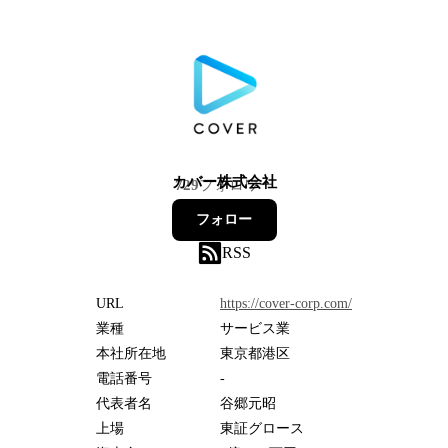
カバー株式会社
729
フォロワー
フォロー
RSS
URL
https://cover-corp.com/
業種
サービス業
本社所在地
東京都港区
電話番号
-
代表者名
谷郷元昭
上場
東証グロース