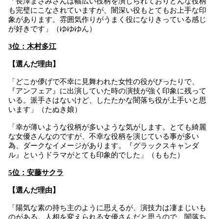
「長澤まさみさんは幅広い役柄を演じられておりどんな役柄
も完璧にこなされていますが、闇深い役もとてもお上手な印
象があります。雰囲気作りがうまく役になりきっている感じ
が好きです」（ゆゆゆん）
3位：木村多江
【選んだ理由】
「どこか儚げで不幸に見舞われた女性の役がぴったりで、
『アンフェア』に出演していた時の演技が強く印象に残って
いる。派手さはないけど、したたかな闇落ち役が上手いと思
います」（たぬき娘）
「幸が薄いような役柄が多いような気がします。とても綺麗
な女優さんなのですが、不幸な役柄を演じている事が多い
為、ダークなイメージがあります。『グラックスキャンダ
ル』というドラマがとても印象的でした」（ももた）
5位：安藤サクラ
【選んだ理由】
「陽気な素の持ち主のように思えるが、演技力は凄まじいも
のがある。人相を変えられる女優さんだと思うので、闇落ち