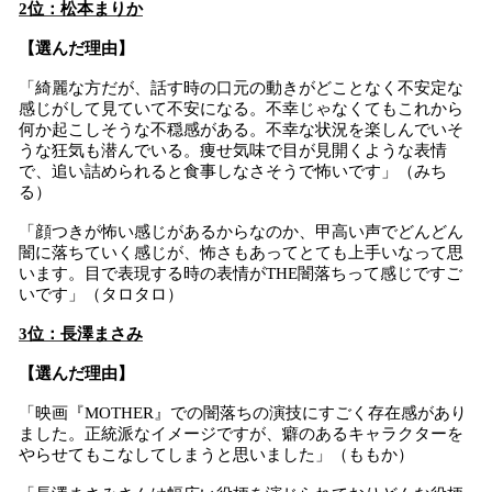
2位：松本まりか
【選んだ理由】
「綺麗な方だが、話す時の口元の動きがどことなく不安定な
感じがして見ていて不安になる。不幸じゃなくてもこれから
何か起こしそうな不穏感がある。不幸な状況を楽しんでいそ
うな狂気も潜んでいる。痩せ気味で目が見開くような表情
で、追い詰められると食事しなさそうで怖いです」（みち
る）
「顔つきが怖い感じがあるからなのか、甲高い声でどんどん
闇に落ちていく感じが、怖さもあってとても上手いなって思
います。目で表現する時の表情がTHE闇落ちって感じですご
いです」（タロタロ）
3位：長澤まさみ
【選んだ理由】
「映画『MOTHER』での闇落ちの演技にすごく存在感があり
ました。正統派なイメージですが、癖のあるキャラクターを
やらせてもこなしてしまうと思いました」（ももか）