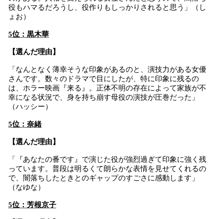
役もハマるだろうし、役作りもしっかりされると思う」（し
ょお）
5位：黒木華
【選んだ理由】
「なんとなく薄幸そうな印象があるのと、演技力がある女優
さんです。数々のドラマで目にしたが、特に印象に残るの
は、ホラー映画『来る』。正体不明の存在によって家族が不
幸になる状況で、身を持ち崩す母役の演技が圧巻だった」
（ハッシー）
5位：奈緒
【選んだ理由】
「『あなたの番です』で演じた役が強烈過ぎて印象に強く残
っています。普段は明るくて朗らかな表情を見せてくれるの
で、闇落ちしたときとのギャップのすごさに感動します」
（なゆな）
5位：芳根京子