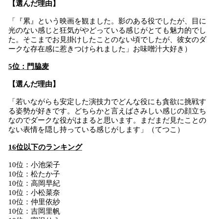
【選んだ理由】
「『累』という映画を観ました。影のある役でしたが、目に
光のない感じと狂気がやどっている感じがとても魅力的でし
た。そこまでお見掛けしたことのない頃でしたが、彼女のダ
ークな存在感に惹きつけられました」お味噌汁大好き）
5位：門脇麦
【選んだ理由】
「若いながらも安定した演技力でどんな役にも貪欲に挑戦す
る姿勢が好きです。どちらかと言えばさみしい感じの顔立ち
なのでダークな役がはまると思います。まだまだ見たことの
ない表情を隠し持っている感じがします」（てつこ）
16位以下のランキング
10位：小池栄子
10位：松たか子
10位：高岡早紀
10位：小松菜奈
10位：仲里依紗
10位：吉岡里帆