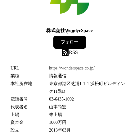
株式会社WonderSpace
18
フォロワー
フォロー
RSS
URL
https://wonderspace.co.jp/
業種
情報通信
本社所在地
東京都港区芝浦1-1-1 浜松町ビルディン
グ11階D
電話番号
03-6435-1092
代表者名
山本尚宏
上場
未上場
資本金
1000万円
設立
2013年03月