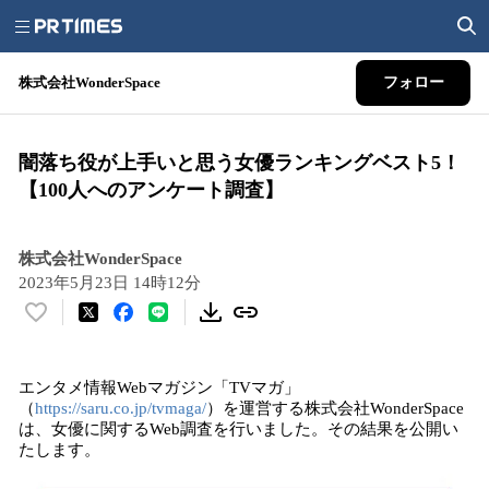
株式会社WonderSpace
フォロー
闇落ち役が上手いと思う女優ランキングベスト5！
【100人へのアンケート調査】
株式会社WonderSpace
2023年5月23日 14時12分
い
い
ね
エンタメ情報Webマガジン「TVマガ」
！
（
https://saru.co.jp/tvmaga/
）を運営する株式会社WonderSpace
数
は、女優に関するWeb調査を行いました。その結果を公開い
を
たします。
読
み