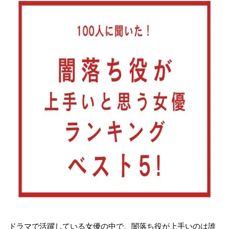
込
み
中
で
す
ドラマで活躍している女優の中で、闇落ち役が上手いのは誰