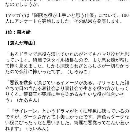
なのでしょうか。
TVマガでは「闇落ち役が上手いと思う俳優」について、100
人にアンケートを実施しました。その結果を発表します。
1位：菜々緒
【選んだ理由】
「あるドラマで悪役を演じていたのがとてもハマり役だと思
っています。綺麗でスタイル抜群なので、より悪女感が増し
て怖く見えました。しかも演技もわざとらしさが一切なかっ
たので余計に怖かったです」（しろねこ）
「悪役を数多く演じているイメージがある。キリッとした顔
立ちで日の当たる表社会より裏社会で生きる役の方がしっく
りくる。警察官が犯罪に手を染めるみたいな役が似合いそ
う」（かあさん）
「『サイレーン』というドラマがとくに印象に残っているの
ですが、ダークさがとても美しかったです。声色もダークな
い役にぴったりだと思いました。綺麗な悪党ってなんか惹か
れます」（らいみん）