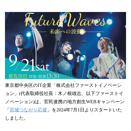
い
ね
！
数
を
読
み
込
み
中
で
す
東京都中央区のIT企業「株式会社ファーストイノベーシ
ョン」(代表取締役社長：木ノ根雄志、以下ファーストイ
ノベーション)は、官民連携の地方創生WEBキャンペーン
「
宮城つながり応援
」を2024年7月1日よりスタートいた
しました。