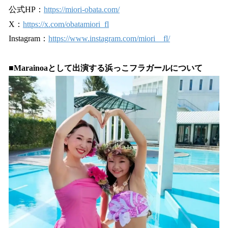
公式HP：
https://miori-obata.com/
X：
https://x.com/obatamiori_fl
Instagram：
https://www.instagram.com/miori__fl/
■Marainoaとして出演する浜っこフラガールについて