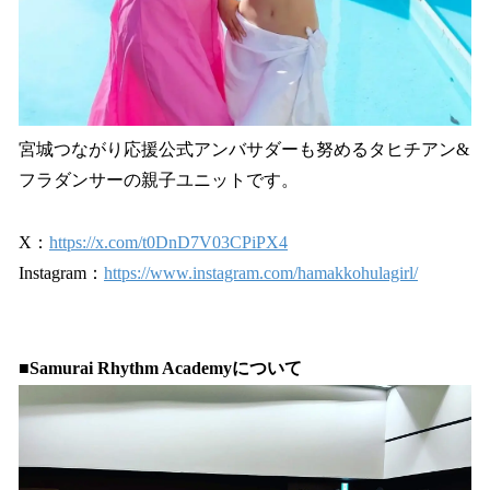
宮城つながり応援公式アンバサダーも努めるタヒチアン&
フラダンサーの親子ユニットです。
X：
https://x.com/t0DnD7V03CPiPX4
Instagram：
https://www.instagram.com/hamakkohulagirl/
■Samurai Rhythm Academyについて