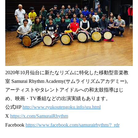
2020年10月仙台に新たなリズムに特化した移動型音楽教
室 Samurai Rhythm Academy(サムライリズムアカデミー)。
アーティストやタレントアイドルへの和太鼓指導はじ
め、映画・TV番組などの出演実績もあります。
公式HP
http://www.ryukoutengoku.info/sra.html
X
https://x.com/SamuraiRhythm
Facebook
https://www.facebook.com/samurairhythm/?_rdr