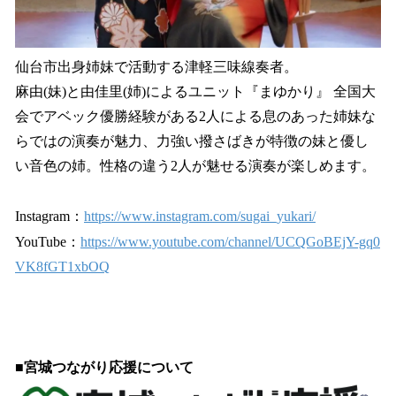
仙台市出身姉妹で活動する津軽三味線奏者。
麻由(妹)と由佳里(姉)によるユニット『まゆかり』 全国大
会でアベック優勝経験がある2人による息のあった姉妹な
らではの演奏が魅力、力強い撥さばきが特徴の妹と優し
い音色の姉。性格の違う2人が魅せる演奏が楽しめます。
Instagram：
https://www.instagram.com/sugai_yukari/
YouTube：
https://www.youtube.com/channel/UCQGoBEjY-gq0
VK8fGT1xbOQ
■宮城つながり応援について