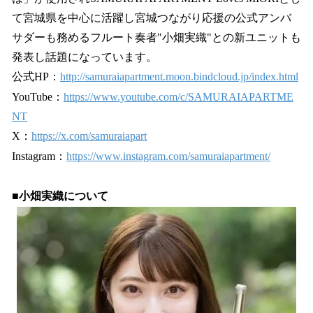
て宮城県を中心に活躍し宮城つながり応援の公式アンバ
サダーも務めるフルート奏者"小畑実織"との新ユニットも
発表し話題になっています。
公式HP：
http://samuraiapartment.moon.bindcloud.jp/index.html
YouTube：
https://www.youtube.com/c/SAMURAIAPARTME
NT
X：
https://x.com/samuraiapart
Instagram：
https://www.instagram.com/samuraiapartment/
■小畑実織について