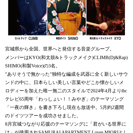
宮城県から全国、世界へと発信する音楽グループ。
メンバーはKYO(和太鼓&トラックメイク)CLIMB(Dj&Rap)
SHIMO(和製Voice)の3名。
"ありそうで無かった"独特な編成を武器に全く新しいサウ
ンドの中に、日本らしい美しい言葉やどこか懐かしいメ
ロディーを加えた唯一無二のスタイルで2024年4月よりtbc
テレビ65周年「わっしょい！！みやぎ」のテーマソング
「一夜の輝き」を書き下ろし現在も放送中。5月約2週間
のドイツツアーを成功させました。
8月宮城つながり応援のテーマソングに「君がいる世界に
は」が使用されSAMURAI APARTMENT Loves MIORIとし