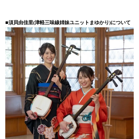
■須貝由佳里(津軽三味線姉妹ユニットまゆかり)について