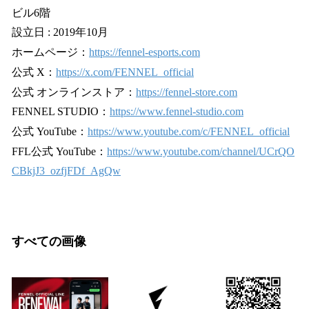
ビル6階
設立日 : 2019年10月
ホームページ：
https://fennel-esports.com
公式 X：
https://x.com/FENNEL_official
公式 オンラインストア：
https://fennel-store.com
FENNEL STUDIO：
https://www.fennel-studio.com
公式 YouTube：
https://www.youtube.com/c/FENNEL_official
FFL公式 YouTube：
https://www.youtube.com/channel/UCrQO
CBkjJ3_ozfjFDf_AgQw
すべての画像