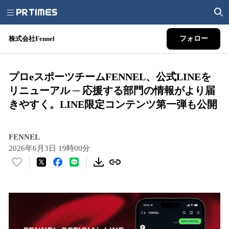
株式会社Fennel
フォロー
プロeスポーツチームFENNEL、公式LINEを
リニューアル ─ 応援する部門の情報がより届
きやすく。LINE限定コンテンツ第一弾も公開
FENNEL
2026年6月3日 19時00分
い
い
ね
！
数
を