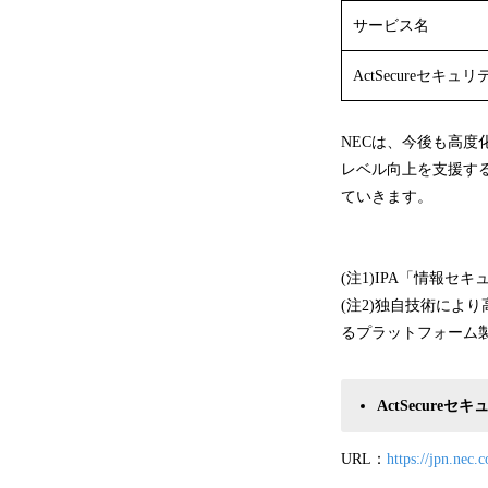
サービス名
ActSecureセ
NECは、今後も高度
レベル向上を支援す
ていきます。
(注1)IPA「情報セキ
(注2)独自技術によ
るプラットフォーム
ActSecur
URL：
https://jpn.nec