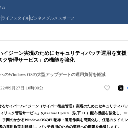
ES
ン
ライフスタイル
ビジネス
グルメ
スポーツ
ハイジーン実現のためにセキュリティパッチ運用を支援する「
スク管理サービス」の機能を強化
のWindows OSの大型アップデートの運用負荷を軽減
022年9月27日 10時00分
い
い
ね
におけるサイバーハイジーン（サイバー衛生管理）実現のためにセキュリティパ
！
リティリスク管理サービス」のFeature Update（以下 FU）配布機能を強化し、2
数
手間のかかるWindows OSのFU配布・適用作業を簡素化し、任意のタイミ
を
読
者の運用負荷を軽減し、パッチ適用のための業務への影響を低減します。