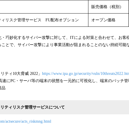
販売価格（税別）
キュリティリスク管理サービス FU配布オプション
オープン価格
化・巧妙化するサイバー攻撃に対して、ITによる対策と合わせて、お客
ることで、サイバー攻撃により事業活動が阻まれることのない持続可能
以
ュリティ10大脅威 2022」
https://www.ipa.go.jp/security/vuln/10threats2022.ht
り高速にPC・サーバ等の端末の状態を一元的に可視化し、端末のパッチ
製品
eセキュリティリスク管理サービスについて
.com/actsecure/acts_riskmng.html