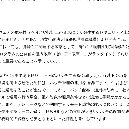
み
込
み
中
で
やソフトウェアの脆弱性（不具合や設計上のミスにより発生するセキュリティ
す
絶ちません。今年IPA（独立行政法人情報処理推進機構）より発表され
注1)」においても、脆弱性に関連する攻撃として、6位に「脆弱性対策情報の
プログラムの公開前を狙う攻撃（ゼロデイ攻撃）」がランクインしており
して重要であることを示しています。
、大型のパッチであるFUと、月例のパッチであるQuality Update(以下 Q
環境を向上させるためには、パッチ管理の運用を適切に行い、FUおよび
実に適用することが重要です。しかし、パッチ配布・適用のために、社
ールで運用を行う場合、配布対象や適用条件などの設定に手間がかかる
す。また、テレワークなどで利用するリモート環境の端末においては、
を使用するケースが多く、FUやQUなどの容量が大きいパッチの配布が
業務時間の調整が必要となるといった課題も発生しています。