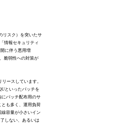
上のリスク）を突いたサ
た「情報セキュリティ
公開に伴う悪用増
、脆弱性への対策が
U)をリリースしています。
QUといったパッチを
内にパッチ配布用のサ
ことも多く、運用負荷
回線容量が小さいイン
終了しない、あるいは