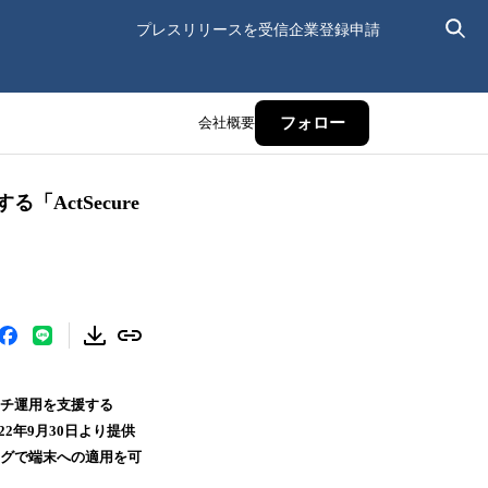
プレスリリースを受信
企業登録申請
会社概要
フォロー
ActSecure
ッチ運用を支援する
022年9月30日より提供
ングで端末への適用を可