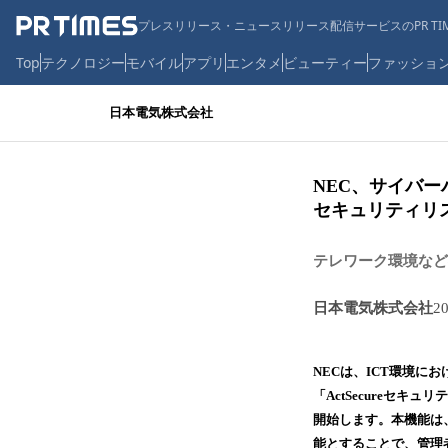
プレスリリース・ニュースリリース配信サービスのPR TIM
Top
テクノロジー
モバイル
アプリ
エンタメ
ビューティー
ファッショ
日本電気株式会社
NEC、サイバー
セキュリティリ
テレワーク環境などへ
日本電気株式会社
2
NECは、ICT環境
「ActSecureセキュ
開始します。本機能は、
能とすることで、管理