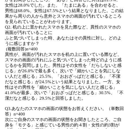
女性は28.0%でした。また、「たまにある」を合わせると、
男性は68.0%、女性は67.5%という結果となりました。この結
果から周りの人から意外とスマホの画面が汚れているところ
を見られていることがわかります。
Q2. 机の上に置かれたスマホを見た際など、異性のスマホの
画面が汚れていることに
ふと気づいてしまった時、あなたはその異性に対し、どのよ
うに感じますか？
(複数回答)n=400
異性が、画面が汚れたスマホを机の上に置いている際など、
スマホの画面の汚れにふと気づいてしまった時どのように感
じるかを質問しました。男性はその女性を「だらしないと感
じる」が26.0%で最も多く、次いで「細かいことを気にしな
い人だと感じる」25.5%、「おおざっぱだと感じる」「不潔
だなと感じる」が24.5%という結果となりました。一方、女
性はその男性を「細かいことを気にしない人だと感じる」
41.0%が最多、次いで「おおざっぱだと感じる」30.5%、「不
潔だなと感じる」29.5%と回答しました。
Q3.あなたのスマホの画面の状態をお答えください。（単数回
答）n=400
次にご自身のスマホの画面の状態をお聞きしたところ、ご自
身を「モテる」と感じている男性の約４割・女性の約3割が