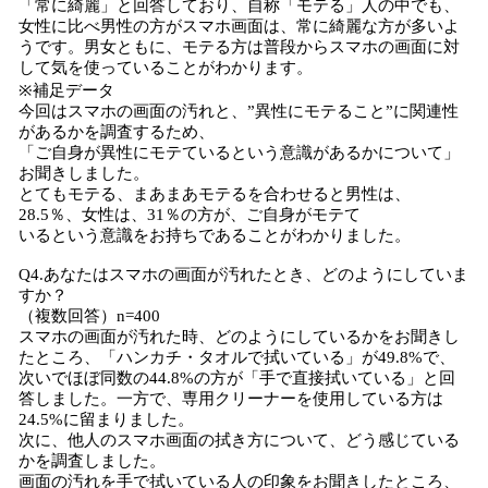
「常に綺麗」と回答しており、自称「モテる」人の中でも、
女性に比べ男性の方がスマホ画面は、常に綺麗な方が多いよ
うです。男女ともに、モテる方は普段からスマホの画面に対
して気を使っていることがわかります。
※補足データ
今回はスマホの画面の汚れと、”異性にモテること”に関連性
があるかを調査するため、
「ご自身が異性にモテているという意識があるかについて」
お聞きしました。
とてもモテる、まあまあモテるを合わせると男性は、
28.5％、女性は、31％の方が、ご自身がモテて
いるという意識をお持ちであることがわかりました。
Q4.あなたはスマホの画面が汚れたとき、どのようにしていま
すか？
（複数回答）n=400
スマホの画面が汚れた時、どのようにしているかをお聞きし
たところ、「ハンカチ・タオルで拭いている」が49.8%で、
次いでほぼ同数の44.8%の方が「手で直接拭いている」と回
答しました。一方で、専用クリーナーを使用している方は
24.5%に留まりました。
次に、他人のスマホ画面の拭き方について、どう感じている
かを調査しました。
画面の汚れを手で拭いている人の印象をお聞きしたところ、