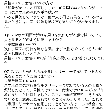
男性70.0%、女性71.5%の方が
「印象が悪い」と回答しました。前設問で44.8％の方が、ご
自分のスマホの汚れを手で拭いて
いると回答していますが、他の人が同じ行為をしているのを
見たときには、悪い印象を抱く方が多いことがわかりまし
た。
Q6.スマホの画面の汚れを周りを気にせず衣服で拭いている
人を見るとどのように感じますか？
（単数回答）n=400
次に、画面の汚れを周りを気にせず衣服で拭いている人の印
象をお聞きしたところ、
男性73.0%、女性68.0%が「印象が悪い」とお答えになりまし
た。
Q7. スマホの画面の汚れを専用クリーナーで拭いている人を
見るとどのように感じますか？
（単数回答）n=400
スマホ画面の汚れを専用クリーナーで拭いている人の印象を
質問したところ、男性では87.0%、女性では92.0%の方が「印
象が良い」と回答しました。スマホ画面の状態や、その拭い
ている姿は意外と見られていることがわかりました。これま
で専用クリーナーを使用したことがない方は、この機会に使
用してみてはいかがでしょうか。画面を綺麗にして、周囲の