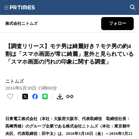
株式会社ニトムズ
フォロー
【調査リリース】モテ男は綺麗好き？モテ男の約4
割は「スマホ画面が常に綺麗」意外と見られている
「スマホ画面の汚れの印象に関する調査」
ニトムズ
2016年6月30日 15時00分
い
い
ね
！
日東電工株式会社（本社：大阪府大阪市、代表取締役 取締役社長：
数
髙﨑秀雄）のグループ企業である株式会社ニトムズ（本社：東京都中
を
央区、代表取締役：田中太）は、2016年3月18日（金）～2016年3月22
読