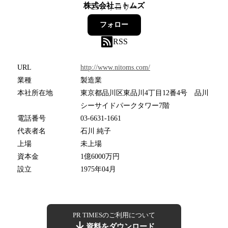
株式会社ニトムズ
23
フォロワー
フォロー
RSS
URL
http://www.nitoms.com/
業種
製造業
本社所在地
東京都品川区東品川4丁目12番4号 品川
シーサイドパークタワー7階
電話番号
03-6631-1661
代表者名
石川 純子
上場
未上場
資本金
1億6000万円
設立
1975年04月
PR TIMESのご利用について
資料をダウンロード