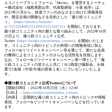
エコノミープラットフォーム「Mechu」を運営するミーチュ
読
ー株式会社（福島県郡山市、代表取締役：小泉 拓学）は、
み
2021年11月から、鉄道ファンのみなさまに向けた情報発信
込
や、限定企画の開催などを目的とした「撮り鉄コミュニテ
み
ィ」（
https://mechu.chat/join?
中
id=525329468525329501525328722
）を開始しております。
で
撮り鉄コミュニティ内の新たな取り組みとして、2022年10月
25日より、撮り鉄コミュニティ公式
す
Twitter（
https://twitter.com/toritetsu_commu
）を開始いたしま
す。コミュニティ内のトピックの外部への情報発信に加え、
フォロー&リツイートキャンペーン等を通じて、新たな会員
の獲得によるコミュニティのさらなる活性化を目指します。
なお、フォロー&リツイートキャンペーン第一弾として「撮
り鉄コミュニティの皆さんと共に！SL3両並び撮影会」を抽
選で2名様（午前/午後の部各１名）にプレゼントいたしま
す。
◆撮り鉄コミュニティ公式Twitterについて
【開始日時】：2022年10月25日（火）12:00
【URL】：
https://twitter.com/toritetsu_commu
【内容】：定期的な撮り鉄コミュニティ内のトピックや情報
発信、フォロー&リツイートキャンペーンなどを行っていき
ます。