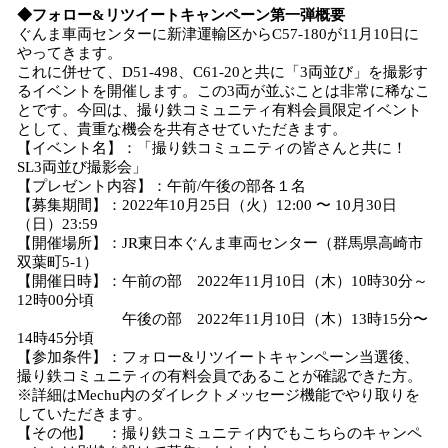
◆フォロー&リツイートキャンペーン第一弾概要
ぐんま車両センターに新津運輸区からC57-180が11月10日に
やってきます。
これに併せて、D51-498、C61-20と共に「3両並び」を撮影す
るイベントを開催します。この3両が並ぶことは非常に稀なこ
とです。今回は、撮り鉄コミュニティ有料会員限定イベント
として、貴重な機会を共有させていただきます。
【イベント名】：「撮り鉄コミュニティの皆さんと共に！
SL3両並び撮影会」
【プレゼント内容】：午前/午後の部各１名
【募集期間】：2022年10月25日（火）12:00 〜 10月30日
（日）23:59
【開催場所】：JR東日本ぐんま車両センター（群馬県高崎市
双葉町5-1）
【開催日時】：午前の部 2022年11月10日（木）10時30分～
12時00分頃
午後の部 2022年11月10日（木）13時15分〜
14時45分頃
【参加条件】：フォロー&リツイートキャンペーン当選後、
撮り鉄コミュニティの有料会員であることが確認できた方。
※詳細はMechu内のダイレクトメッセージ機能でやり取りを
していただきます。
【その他】 ：撮り鉄コミュニティ内でもこちらのキャンペ