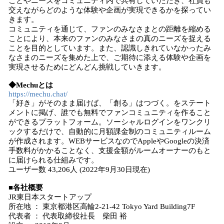
ことやニーズをコミュニティ内で共有していただき、社員も
交えながらどのような体験や企画が実現できるかを探ってい
きます。
コミュニティを通じて、ファンのみなさまとの距離を縮める
ことにより、本来のファンのみなさまの真のニーズを捉える
ことを目的としています。また、認識しきれていなかったみ
なさまのニーズを集めた上で、ご期待に添える体験や企画を
実現させるためにどんどん挑戦していきます。
◆Mechuとは
https://mechu.chat/
「好き」がそのまま届けば、「創る」はつづく。をステート
メントに掲げ、誰でも無料でファンコミュニティを作ること
ができるプラットフォーム。ソーシャルログインをワンクリ
ックするだけで、自動的に月額課金制のコミュニティルーム
が作成されます。WEBサービスなのでAppleやGoogleの決済
手数料がかかることなく、支援金額がルームオーナーのもと
に届けられる仕組みです。
ユーザー数 43,206人 (2022年9月30日現在)
■各社概要
JR東日本スタートアップ
所在地 ： 東京都港区高輪2-21-42 Tokyo Yard Building7F
代表者 ： 代表取締役社長 柴田 裕