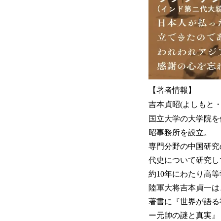
【著者情報】
吉本貞昭(よしもと・
国立大学の大学院を
昭事務所を設立。
専門分野の中国研究
代史について研究し
約10年にわたり高
陸軍大将吉本貞一は
著書に『世界が語る
ー元帥の謎と真実』