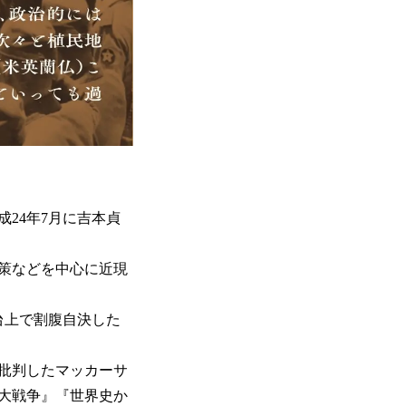
24年7月に吉本貞
策などを中心に近現
台上で割腹自決した
批判したマッカーサ
大戦争』『世界史か