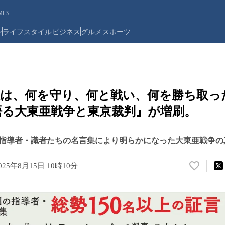
ES
ン
ライフスタイル
ビジネス
グルメ
スポーツ
は、何を守り、何と戦い、何を勝ち取っ
語る大東亜戦争と東京裁判』が増刷。
指導者・識者たちの名言集により明らかになった大東亜戦争の
025年8月15日 10時10分
い
い
ね
！
数
を