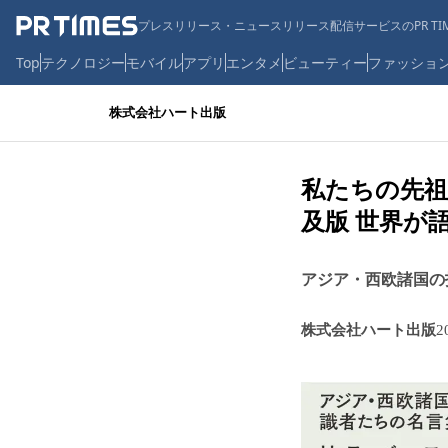
プレスリリース・ニュースリリース配信サービスのPR TIM
Top
テクノロジー
モバイル
アプリ
エンタメ
ビューティー
ファッショ
株式会社ハート出版
私たちの先祖
及版 世界が
アジア・西欧諸国の
株式会社ハート出版
2