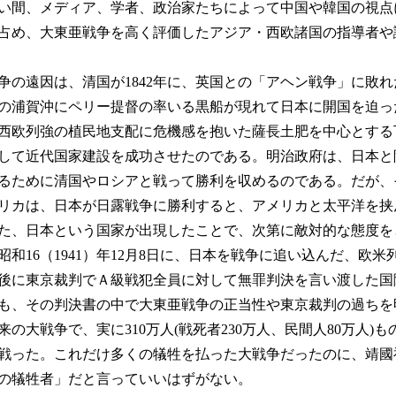
い間、メディア、学者、政治家たちによって中国や韓国の視点
占め、大東亜戦争を高く評価したアジア・西欧諸国の指導者や
の遠因は、清国が1842年に、英国との「アヘン戦争」に敗れた
川の浦賀沖にペリー提督の率いる黒船が現れて日本に開国を迫
西欧列強の植民地支配に危機感を抱いた薩長土肥を中心とする
して近代国家建設を成功させたのである。明治政府は、日本と
るために清国やロシアと戦って勝利を収めるのである。だが、
リカは、日本が日露戦争に勝利すると、アメリカと太平洋を挟
た、日本という国家が出現したことで、次第に敵対的な態度を
和16（1941）年12月8日に、日本を戦争に追い込んだ、欧
後に東京裁判でＡ級戦犯全員に対して無罪判決を言い渡した国
も、その判決書の中で大東亜戦争の正当性や東京裁判の過ちを
の大戦争で、実に310万人(戦死者230万人、民間人80万人)
戦った。これだけ多くの犠牲を払った大戦争だったのに、靖國
の犠牲者」だと言っていいはずがない。