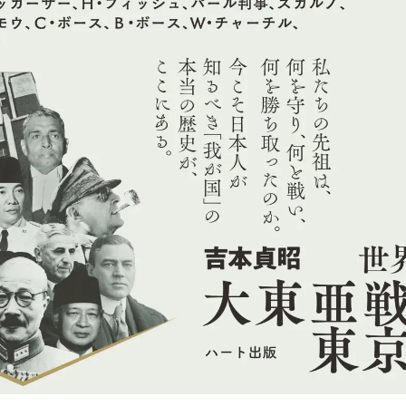
読
み
込
み
中
で
す