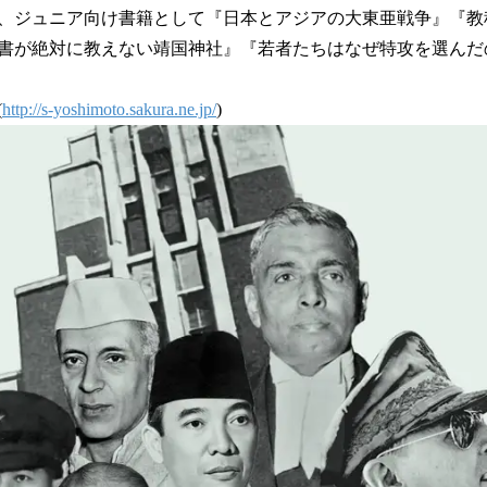
、ジュニア向け書籍として『日本とアジアの大東亜戦争』『教
書が絶対に教えない靖国神社』『若者たちはなぜ特攻を選んだ
(
http://s-yoshimoto.sakura.ne.jp/
)