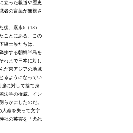
に立った報道や歴史
識者の言葉が無視さ
後、嘉永6（185
ったことにある。この
下級士族たちは、
隣接する朝鮮半島を
それまで日本に対し
んだ東アジアの地域
とるようになってい
米列強に対して捨て身
際法学の権威、イン
明らかにしたのだ。
もの人命を失って文字
神社の英霊を「犬死