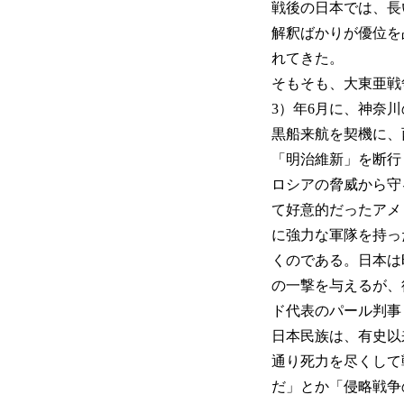
戦後の日本では、長
解釈ばかりが優位を
れてきた。
そもそも、大東亜戦争
3）年6月に、神奈
黒船来航を契機に、
「明治維新」を断行
ロシアの脅威から守
て好意的だったアメ
に強力な軍隊を持っ
くのである。日本は昭
の一撃を与えるが、
ド代表のパール判事
日本民族は、有史以来
通り死力を尽くして
だ」とか「侵略戦争