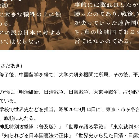
さだあき)
修了後、中国留学を経て、大学の研究機関に所属。その後、平成
の他に、明治維新、日清戦争、日露戦争、大東亜戦争、占領政
ている。
等学校で世界史などを担当。昭和20年9月14日に、東京・市ヶ谷
、親類にあたる。
神風特別攻撃隊〈普及版〉』『世界が語る零戦』『東京裁判を
『知られざる日本国憲法の正体』『世界史から見た日清・日露